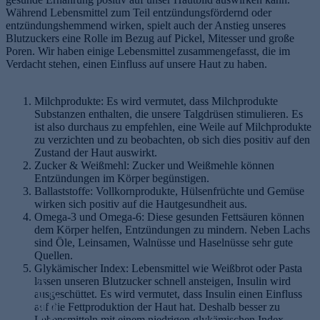
Während Lebensmittel zum Teil entzündungsfördernd oder
entzündungshemmend wirken, spielt auch der Anstieg unseres
Blutzuckers eine Rolle im Bezug auf Pickel, Mitesser und große
Poren. Wir haben einige Lebensmittel zusammengefasst, die im
Verdacht stehen, einen Einfluss auf unsere Haut zu haben.
Milchprodukte: Es wird vermutet, dass Milchprodukte
Substanzen enthalten, die unsere Talgdrüsen stimulieren. Es
ist also durchaus zu empfehlen, eine Weile auf Milchprodukte
zu verzichten und zu beobachten, ob sich dies positiv auf den
Zustand der Haut auswirkt.
Zucker & Weißmehl: Zucker und Weißmehle können
Entzündungen im Körper begünstigen.
Ballaststoffe: Vollkornprodukte, Hülsenfrüchte und Gemüse
wirken sich positiv auf die Hautgesundheit aus.
Omega-3 und Omega-6: Diese gesunden Fettsäuren können
dem Körper helfen, Entzündungen zu mindern. Neben Lachs
sind Öle, Leinsamen, Walnüsse und Haselnüsse sehr gute
Quellen.
Glykämischer Index: Lebensmittel wie Weißbrot oder Pasta
lassen unseren Blutzucker schnell ansteigen, Insulin wird
A
ausgeschüttet. Es wird vermutet, dass Insulin einen Einfluss
u
K
auf die Fettproduktion der Haut hat. Deshalb besser zu
sr
lä
Lebensmitteln mit einem niedrigen glykämischen Index
ei
r