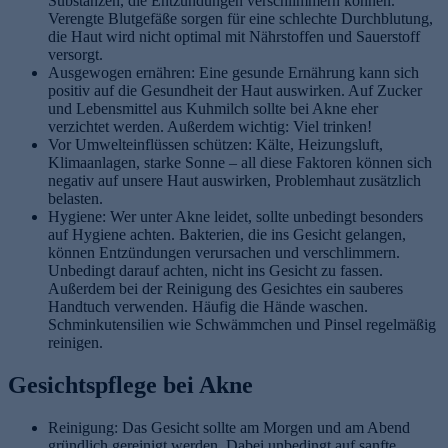
Substanzen, die Entzündungen verschlimmern können.
Verengte Blutgefäße sorgen für eine schlechte Durchblutung,
die Haut wird nicht optimal mit Nährstoffen und Sauerstoff
versorgt.
Ausgewogen ernähren: Eine gesunde Ernährung kann sich
positiv auf die Gesundheit der Haut auswirken. Auf Zucker
und Lebensmittel aus Kuhmilch sollte bei Akne eher
verzichtet werden. Außerdem wichtig: Viel trinken!
Vor Umwelteinflüssen schützen: Kälte, Heizungsluft,
Klimaanlagen, starke Sonne – all diese Faktoren können sich
negativ auf unsere Haut auswirken, Problemhaut zusätzlich
belasten.
Hygiene: Wer unter Akne leidet, sollte unbedingt besonders
auf Hygiene achten. Bakterien, die ins Gesicht gelangen,
können Entzündungen verursachen und verschlimmern.
Unbedingt darauf achten, nicht ins Gesicht zu fassen.
Außerdem bei der Reinigung des Gesichtes ein sauberes
Handtuch verwenden. Häufig die Hände waschen.
Schminkutensilien wie Schwämmchen und Pinsel regelmäßig
reinigen.
Gesichtspflege bei Akne
Reinigung: Das Gesicht sollte am Morgen und am Abend
gründlich gereinigt werden. Dabei unbedingt auf sanfte,