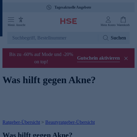
Tagesaktuelle Angebote
Menü
Ansicht
Mein Konto
Warenkorb
Suchen
Bis zu -60% auf Mode und -20%
Gutschein aktivieren
on top!
Was hilft gegen Akne?
Ratgeber-Übersicht
>
Beautyratgeber-Übersicht
Was hilft gegen Akne?