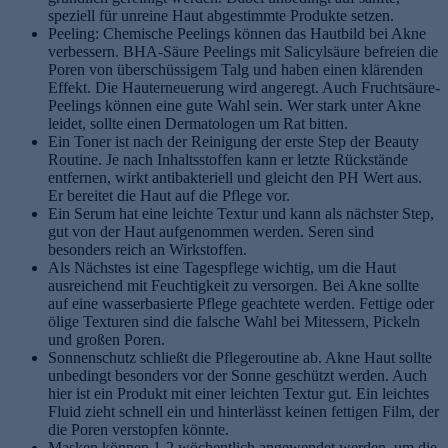
speziell für unreine Haut abgestimmte Produkte setzen.
Peeling: Chemische Peelings können das Hautbild bei Akne
verbessern. BHA-Säure Peelings mit Salicylsäure befreien die
Poren von überschüssigem Talg und haben einen klärenden
Effekt. Die Hauterneuerung wird angeregt. Auch Fruchtsäure-
Peelings können eine gute Wahl sein. Wer stark unter Akne
leidet, sollte einen Dermatologen um Rat bitten.
Ein Toner ist nach der Reinigung der erste Step der Beauty
Routine. Je nach Inhaltsstoffen kann er letzte Rückstände
entfernen, wirkt antibakteriell und gleicht den PH Wert aus.
Er bereitet die Haut auf die Pflege vor.
Ein Serum hat eine leichte Textur und kann als nächster Step,
gut von der Haut aufgenommen werden. Seren sind
besonders reich an Wirkstoffen.
Als Nächstes ist eine Tagespflege wichtig, um die Haut
ausreichend mit Feuchtigkeit zu versorgen. Bei Akne sollte
auf eine wasserbasierte Pflege geachtete werden. Fettige oder
ölige Texturen sind die falsche Wahl bei Mitessern, Pickeln
und großen Poren.
Sonnenschutz schließt die Pflegeroutine ab. Akne Haut sollte
unbedingt besonders vor der Sonne geschützt werden. Auch
hier ist ein Produkt mit einer leichten Textur gut. Ein leichtes
Fluid zieht schnell ein und hinterlässt keinen fettigen Film, der
die Poren verstopfen könnte.
Masken können 1-2 wöchentlich angewendet werden, um die