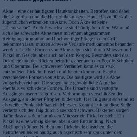
Akne – eine der häufigsten Hautkrankheiten. Betroffen sind dabei
die Talgdrüsen und die Haarfollikel unserer Haut. Bis zu 90 % aller
Jugendlichen erkranken an Akne. Doch Akne ist keine
„Teeniesache“. Auch Erwachsene sind häufig betroffen. Während
sich eine schwache Akne meist mit einem abgestimmten
Reinigungsprogramm und hochwertiger Pflege in den Griff
bekommen lässt, müssen schwere Verläufe medikamentös behandelt
werden. Leichte Formen von Akne zeigen sich durch Mitesser und
Pickel im Gesicht, aber auch auf dem Körper. Besonders sind das
Dekolleté und der Rücken betroffen, aber auch der Po, die Schultern
und Oberarme. Bei schwereren Verläufen kann es zu stark
entzündeten Pickeln, Pusteln und Knoten kommen. Es gibt
verschiedene Formen von Akne. Die häufigste wird als Akne
vulgaris bezeichnet. Die sogenannte gewöhnliche Akne hat
ebenfalls verschiedene Formen. Die Ursache sind verstopfte
Ausgänge unserer Talgdrüsen. Verhornungen verschließen den
Ausgang, ein kleiner Pfropfen bildet sich. Der Talg staut sich und ist
als weißer Punkt sichtbar, ein Mitesser. Kommt Luft an diese Stelle
verfärbt sich der Talg durch Sauerstoff schwarz. Bakterien sorgen
dafür, dass aus dem harmlosen Mitesser ein Pickel entsteht. Ein
Pickel ist eine winzig kleine, aber akute Entzündung. Nach
Abklingen können Narben und Pickelmale entstehen, die
Betroffenen leiden häufig auch psychisch sehr stark unter dem