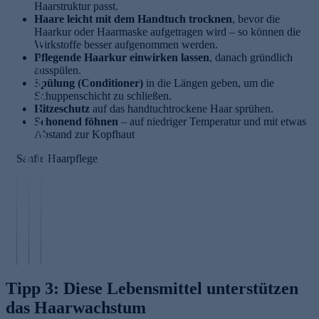
Haarstruktur passt.
Haare leicht mit dem Handtuch trocknen
, bevor die
Haarkur oder Haarmaske aufgetragen wird – so können die
Wirkstoffe besser aufgenommen werden.
H
Pflegende Haarkur einwirken lassen
o
, danach gründlich
ausspülen.
c
Di
Spülung (Conditioner)
h
in die Längen geben, um die
e
Schuppenschicht zu schließen.
w
ri
Hitzeschutz
e
auf das handtuchtrockene Haar sprühen.
ch
Schonend föhnen
rt
– auf niedriger Temperatur und mit etwas
ti
Abstand zur Kopfhaut
ig
ge
e
Sanfte Haarpflege
n
H
H
W
a
ai
ir
a
r
ks
rt
F
to
o
o
ff
ol
o
e
s
d
Tipp 3: Diese Lebensmittel unterstützen
das Haarwachstum