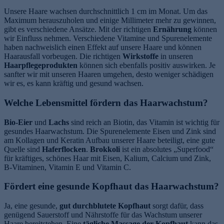
Unsere Haare wachsen durchschnittlich 1 cm im Monat. Um das
Maximum herauszuholen und einige Millimeter mehr zu gewinnen,
gibt es verschiedene Ansätze. Mit der richtigen
Ernährung
können
wir Einfluss nehmen. Verschiedene Vitamine und Spurenelemente
haben nachweislich einen Effekt auf unsere Haare und können
Haarausfall vorbeugen. Die richtigen
Wirkstoffe
in unseren
Haarpflegeprodukten
können sich ebenfalls positiv auswirken. Je
sanfter wir mit unseren Haaren umgehen, desto weniger schädigen
wir es, es kann kräftig und gesund wachsen.
Welche Lebensmittel fördern das Haarwachstum?
Bio-Eier
und
Lachs
sind reich an Biotin, das Vitamin ist wichtig für
gesundes Haarwachstum. Die Spurenelemente Eisen und Zink sind
am Kollagen und Keratin Aufbau unserer Haare beteiligt, eine gute
Quelle sind
Haferflocken
.
Brokkoli
ist ein absolutes „Superfood“
für kräftiges, schönes Haar mit Eisen, Kalium, Calcium und Zink,
B-Vitaminen, Vitamin E und Vitamin C.
Fördert eine gesunde Kopfhaut das Haarwachstum?
Ja, eine gesunde,
gut durchblutete Kopfhaut
sorgt dafür, dass
genügend Sauerstoff und Nährstoffe für das Wachstum unserer
Haare bereitstehen. Eine
tägliche Massage der Kopfhaut
kann das