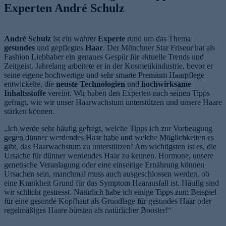
Experten André Schulz
André Schulz
ist ein wahrer
Experte
rund um das Thema
gesundes
und gepflegtes
Haar
. Der Münchner Star Friseur hat als
Fashion Liebhaber ein genaues Gespür für aktuelle Trends und
Zeitgeist. Jahrelang arbeitete er in der Kosmetikindustrie, bevor er
seine eigene hochwertige und sehr smarte Premium Haarpflege
entwickelte, die
neuste Technologien
und
hochwirksame
Inhaltsstoffe
vereint. Wir haben den Experten nach seinen Tipps
gefragt, wie wir unser Haarwachstum unterstützen und unsere Haare
stärken können.
„Ich werde sehr häufig gefragt, welche Tipps ich zur Vorbeugung
gegen dünner werdendes Haar habe und welche Möglichkeiten es
gibt, das Haarwachstum zu unterstützen! Am wichtigsten ist es, die
Ursache für dünner werdendes Haar zu kennen. Hormone, unsere
genetische Veranlagung oder eine einseitige Ernährung können
Ursachen sein, manchmal muss auch ausgeschlossen werden, ob
eine Krankheit Grund für das Symptom Haarausfall ist. Häufig sind
wir schlicht gestresst. Natürlich habe ich einige Tipps zum Beispiel
für eine gesunde Kopfhaut als Grundlage für gesundes Haar oder
regelmäßiges Haare bürsten als natürlicher Booster!“