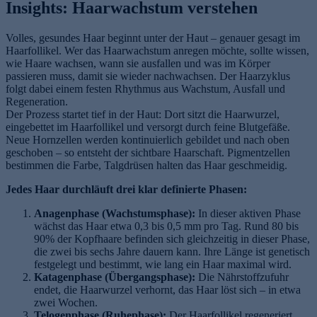
Insights: Haarwachstum verstehen
Volles, gesundes Haar beginnt unter der Haut – genauer gesagt im
Haarfollikel. Wer das Haarwachstum anregen möchte, sollte wissen,
wie Haare wachsen, wann sie ausfallen und was im Körper
passieren muss, damit sie wieder nachwachsen. Der Haarzyklus
folgt dabei einem festen Rhythmus aus Wachstum, Ausfall und
Regeneration.
Der Prozess startet tief in der Haut: Dort sitzt die Haarwurzel,
eingebettet im Haarfollikel und versorgt durch feine Blutgefäße.
e
Neue Hornzellen werden kontinuierlich gebildet und nach oben
geschoben – so entsteht der sichtbare Haarschaft. Pigmentzellen
bestimmen die Farbe, Talgdrüsen halten das Haar geschmeidig.
Jedes Haar durchläuft drei klar definierte Phasen:
Anagenphase (Wachstumsphase):
In dieser aktiven Phase
wächst das Haar etwa 0,3 bis 0,5 mm pro Tag. Rund 80 bis
90% der Kopfhaare befinden sich gleichzeitig in dieser Phase,
die zwei bis sechs Jahre dauern kann. Ihre Länge ist genetisch
festgelegt und bestimmt, wie lang ein Haar maximal wird.
Katagenphase (Übergangsphase):
Die Nährstoffzufuhr
endet, die Haarwurzel verhornt, das Haar löst sich – in etwa
zwei Wochen.
Telogenphase (Ruhephase):
Der Haarfollikel regeneriert