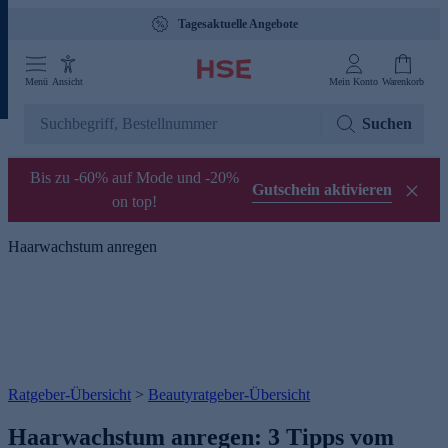
Tagesaktuelle Angebote
Menü
Ansicht
Mein Konto
Warenkorb
Suchen
Bis zu -60% auf Mode und -20%
Gutschein aktivieren
on top!
Haarwachstum anregen
Ratgeber-Übersicht
>
Beautyratgeber-Übersicht
Haarwachstum anregen: 3 Tipps vom