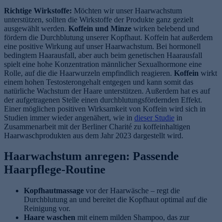
Richtige Wirkstoffe:
Möchten wir unser Haarwachstum
unterstützen, sollten die Wirkstoffe der Produkte ganz gezielt
ausgewählt werden.
Koffein und Minze
wirken belebend und
fördern die Durchblutung unserer Kopfhaut. Koffein hat außerdem
eine positive Wirkung auf unser Haarwachstum. Bei hormonell
bedingtem Haarausfall, aber auch beim genetischen Haarausfall
spielt eine hohe Konzentration männlicher Sexualhormone eine
Rolle, auf die die Haarwurzeln empfindlich reagieren.
Koffein
wirkt
einem hohen Testosterongehalt entgegen und kann somit das
natürliche Wachstum der Haare unterstützen. Außerdem hat es auf
der aufgetragenen Stelle einen durchblutungsfördernden Effekt.
Einer möglichen positiven Wirksamkeit von Koffein wird sich in
Studien immer wieder angenähert, wie in
dieser Studie
in
Zusammenarbeit mit der Berliner Charité zu koffeinhaltigen
Haarwaschprodukten aus dem Jahr 2023 dargestellt wird.
Haarwachstum anregen: Passende
Haarpflege-Routine
Kopfhautmassage
vor der Haarwäsche – regt die
Durchblutung an und bereitet die Kopfhaut optimal auf die
Reinigung vor.
Haare waschen
mit einem milden Shampoo, das zur