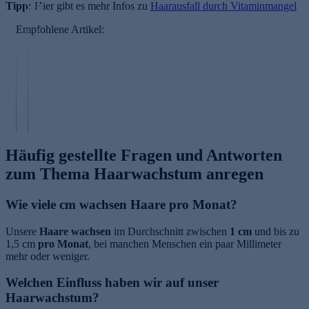
Tipp:
N
Hier gibt es mehr Infos zu
u
Haarausfall durch Vitaminmangel
a
g
Empfohlene Artikel:
g
e
el
n
p
p
fl
fl
e
e
g
g
e
e
Häufig gestellte Fragen und Antworten
zum Thema Haarwachstum anregen
Wie viele cm wachsen Haare pro Monat?
Unsere
Haare wachsen
im Durchschnitt zwischen
1 cm
und bis zu
1,5 cm
pro Monat
, bei manchen Menschen ein paar Millimeter
mehr oder weniger.
Welchen Einfluss haben wir auf unser
Haarwachstum?