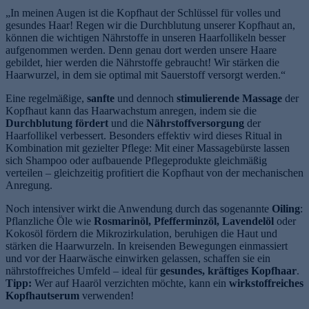
„In meinen Augen ist die Kopfhaut der Schlüssel für volles und
gesundes Haar! Regen wir die Durchblutung unserer Kopfhaut an,
können die wichtigen Nährstoffe in unseren Haarfollikeln besser
aufgenommen werden. Denn genau dort werden unsere Haare
gebildet, hier werden die Nährstoffe gebraucht! Wir stärken die
Haarwurzel, in dem sie optimal mit Sauerstoff versorgt werden.“
Eine regelmäßige,
sanfte
und dennoch
stimulierende Massage
der
Kopfhaut kann das Haarwachstum anregen, indem sie die
Durchblutung fördert
und die
Nährstoffversorgung
der
Haarfollikel verbessert. Besonders effektiv wird dieses Ritual in
Kombination mit gezielter Pflege: Mit einer Massagebürste lassen
sich Shampoo oder aufbauende Pflegeprodukte gleichmäßig
verteilen – gleichzeitig profitiert die Kopfhaut von der mechanischen
Anregung.
Noch intensiver wirkt die Anwendung durch das sogenannte
Oiling
:
Pflanzliche Öle wie
Rosmarinöl, Pfefferminzöl, Lavendelöl
oder
Kokosöl fördern die Mikrozirkulation, beruhigen die Haut und
stärken die Haarwurzeln. In kreisenden Bewegungen einmassiert
und vor der Haarwäsche einwirken gelassen, schaffen sie ein
nährstoffreiches Umfeld – ideal für
gesundes, kräftiges Kopfhaar
.
Tipp:
Wer auf Haaröl verzichten möchte, kann ein
wirkstoffreiches
Kopfhautserum
verwenden!