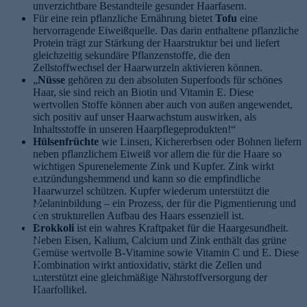
unverzichtbare Bestandteile gesunder Haarfasern.
Für eine rein pflanzliche Ernährung bietet
Tofu
eine
hervorragende Eiweißquelle. Das darin enthaltene pflanzliche
Protein trägt zur Stärkung der Haarstruktur bei und liefert
gleichzeitig sekundäre Pflanzenstoffe, die den
Zellstoffwechsel der Haarwurzeln aktivieren können.
„
Nüsse
gehören zu den absoluten Superfoods für schönes
Haar, sie sind reich an Biotin und Vitamin E. Diese
wertvollen Stoffe können aber auch von außen angewendet,
sich positiv auf unser Haarwachstum auswirken, als
Inhaltsstoffe in unseren Haarpflegeprodukten!“
Hülsenfrüchte
wie Linsen, Kichererbsen oder Bohnen liefern
neben pflanzlichem Eiweiß vor allem die für die Haare so
wichtigen Spurenelemente Zink und Kupfer. Zink wirkt
T
entzündungshemmend und kann so die empfindliche
i
Haarwurzel schützen. Kupfer wiederum unterstützt die
p
Melaninbildung – ein Prozess, der für die Pigmentierung und
H
p
den strukturellen Aufbau des Haars essenziell ist.
a
s
Brokkoli
ist ein wahres Kraftpaket für die Haargesundheit.
n
f
Neben Eisen, Kalium, Calcium und Zink enthält das grüne
d
ü
Gemüse wertvolle B-Vitamine sowie Vitamin C und E. Diese
-
r
Kombination wirkt antioxidativ, stärkt die Zellen und
u
d
unterstützt eine gleichmäßige Nährstoffversorgung der
n
ie
Haarfollikel.
d
A