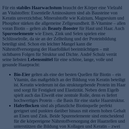
Für ein
stabiles Haarwachstum
braucht der Körper eine Vielzahl
an Vitalstoffen: Essentielle Aminosäuren sind als Bausteine von
Keratin unverzichtbar, Mineralstoffe wie Kalzium, Magnesium und
Phosphor stärken die allgemeine Zellgesundheit. B-Vitamine – allen
voran Biotin – gelten als
Beauty-Booster
für Haut und Haar. Auch
Spurenelemente
wie Eisen, Zink und Selen spielen eine
Schlüsselrolle, da sie an der Zellteilung und der Proteinbildung
beteiligt sind. Schon ein leichter Mangel kann die
Nährstoffversorgung der Haarfollikel beeinträchtigen – mit
sichtbaren Folgen für Struktur und Dichte. André Schulz verrät
seine liebsten
Lebensmittel
für eine schöne, lange, volle und
gesunde Haarpracht:
Bio-Eier
gelten als eine der besten Quellen für Biotin – ein
Vitamin, das maßgeblich an der Bildung von Keratin beteiligt
ist. Keratin wiederum ist das strukturgebende Protein im Haar
und sorgt für Festigkeit und Elastizität. Neben dem Eigelb
spielt auch das Eiweiß eine zentrale Rolle, denn es liefert
hochwertiges Protein – die Basis für eine starke Haarstruktur.
Haferflocken
sind als pflanzliche Biotinquelle perfekt
geeignet und punkten darüber hinaus mit einem hohen Gehalt
an Eisen und Zink. Beide Spurenelemente sind entscheidend
für die körpereigene Nährstoffversorgung der Haarzellen und
unterstützen die Bildung von Kollagen und Keratin – zwei