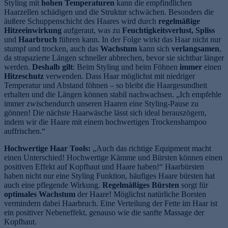
Styling mit
hohen Temperaturen
kann die empfindlichen
Haarzellen schädigen und die Struktur schwächen. Besonders die
äußere Schuppenschicht des Haares wird durch
regelmäßige
Hitzeeinwirkung
aufgeraut, was zu
Feuchtigkeitsverlust, Spliss
und
Haarbruch
führen kann. In der Folge wirkt das Haar nicht nur
stumpf und trocken, auch das
Wachstum
kann sich
verlangsamen
,
da strapazierte Längen schneller abbrechen, bevor sie sichtbar länger
werden.
Deshalb gilt
: Beim Styling und beim Föhnen
immer
einen
Hitzeschutz
verwenden. Dass Haar möglichst mit niedriger
Temperatur und Abstand föhnen – so bleibt die Haargesundheit
erhalten und die Längen können stabil nachwachsen. „Ich empfehle
immer zwischendurch unseren Haaren eine Styling-Pause zu
gönnen! Die nächste Haarwäsche lässt sich ideal herauszögern,
indem wir die Haare mit einem hochwertigen Trockenshampoo
auffrischen.“
Hochwertige Haar Tools:
„Auch das richtige Equipment macht
einen Unterschied! Hochwertige Kämme und Bürsten können einen
positiven Effekt auf Kopfhaut und Haare haben!“ Haarbürsten
haben nicht nur eine Styling Funktion, häufiges Haare bürsten hat
auch eine pflegende Wirkung.
Regelmäßiges Bürsten
sorgt für
optimales Wachstum
der Haare! Möglichst natürliche Borsten
vermindern dabei Haarbruch. Eine Verteilung der Fette im Haar ist
ein positiver Nebeneffekt, genauso wie die sanfte Massage der
Kopfhaut.