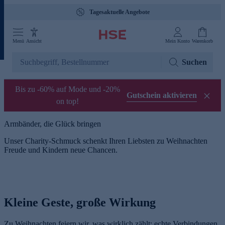
Tagesaktuelle Angebote
Menü
Ansicht
Mein Konto
Warenkorb
Suchen
Bis zu -60% auf Mode und -20%
Gutschein aktivieren
on top!
Armbänder, die Glück bringen
Unser Charity-Schmuck schenkt Ihren Liebsten zu Weihnachten
Freude und Kindern neue Chancen.
Kleine Geste, große Wirkung
Zu Weihnachten feiern wir, was wirklich zählt: echte Verbindungen