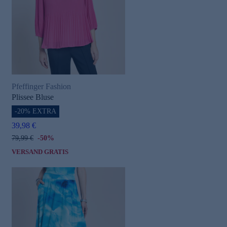
Pfeffinger Fashion
e
Plissee Bluse
-20% EXTRA
39,98 €
79,99 €
-50%
VERSAND GRATIS