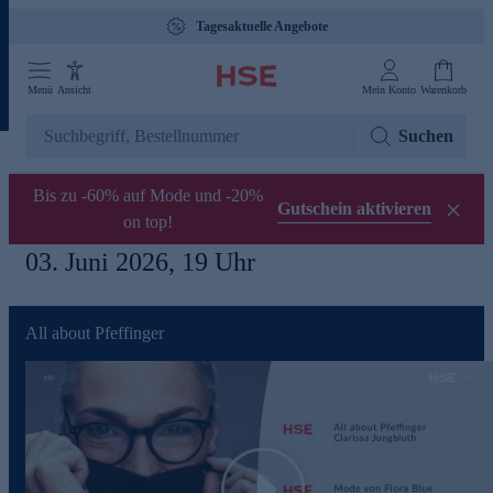
Gebührenfreie Hotline 0800 29 888 88
Tagesaktuelle Angebote
Menü
Ansicht
Mein Konto
Warenkorb
Suchen
Bis zu -60% auf Mode und -20%
Gutschein aktivieren
on top!
03. Juni 2026, 19 Uhr
All about Pfeffinger