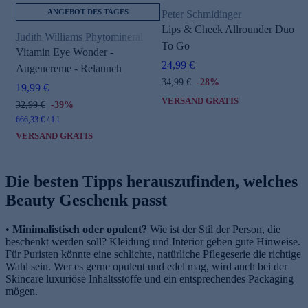
ANGEBOT DES TAGES
Peter Schmidinger
Lips & Cheek Allrounder Duo
Judith Williams Phytomineral
To Go
Vitamin Eye Wonder -
24,99 €
Augencreme - Relaunch
34,99 €
-28%
19,99 €
VERSAND GRATIS
32,99 €
-39%
666,33 € / 1 l
VERSAND GRATIS
Die besten Tipps herauszufinden, welches
Beauty Geschenk passt
•
Minimalistisch oder opulent?
Wie ist der Stil der Person, die
beschenkt werden soll? Kleidung und Interior geben gute Hinweise.
Für Puristen könnte eine schlichte, natürliche Pflegeserie die richtige
Wahl sein. Wer es gerne opulent und edel mag, wird auch bei der
Skincare luxuriöse Inhaltsstoffe und ein entsprechendes Packaging
mögen.