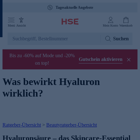
Tagesaktuelle Angebote
Menü
Ansicht
Mein Konto
Warenkorb
Suchen
Bis zu -60% auf Mode und -20%
Gutschein aktivieren
on top!
Was bewirkt Hyaluron
wirklich?
Ratgeber-Übersicht
>
Beautyratgeber-Übersicht
Hyaluronsäure – das Skincare-Essential