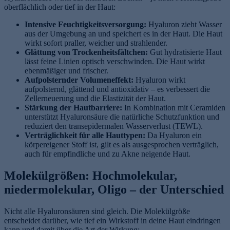
oberflächlich oder tief in der Haut:
Intensive Feuchtigkeitsversorgung:
Hyaluron zieht Wasser
aus der Umgebung an und speichert es in der Haut. Die Haut
wirkt sofort praller, weicher und strahlender.
Glättung von Trockenheitsfältchen:
Gut hydratisierte Haut
lässt feine Linien optisch verschwinden. Die Haut wirkt
ebenmäßiger und frischer.
Aufpolsternder Volumeneffekt:
Hyaluron wirkt
aufpolsternd, glättend und antioxidativ – es verbessert die
Zellerneuerung und die Elastizität der Haut.
Stärkung der Hautbarriere:
In Kombination mit Ceramiden
unterstützt Hyaluronsäure die natürliche Schutzfunktion und
reduziert den transepidermalen Wasserverlust (TEWL).
Verträglichkeit für alle Hauttypen:
Da Hyaluron ein
körpereigener Stoff ist, gilt es als ausgesprochen verträglich,
auch für empfindliche und zu Akne neigende Haut.
Molekülgrößen: Hochmolekular,
niedermolekular, Oligo – der Unterschied
Nicht alle Hyaluronsäuren sind gleich. Die Molekülgröße
entscheidet darüber, wie tief ein Wirkstoff in deine Haut eindringen
kann und damit über die Art der Wirkung: