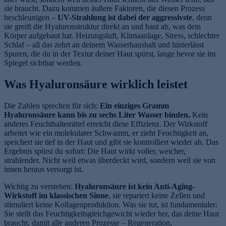
sie braucht. Dazu kommen äußere Faktoren, die diesen Prozess
beschleunigen –
UV-Strahlung ist dabei der aggressivste
, denn
sie greift die Hyaluronstruktur direkt an und baut ab, was dein
Körper aufgebaut hat. Heizungsluft, Klimaanlage, Stress, schlechter
Schlaf – all das zehrt an deinem Wasserhaushalt und hinterlässt
Spuren, die du in der Textur deiner Haut spürst, lange bevor sie im
Spiegel sichtbar werden.
Was Hyaluronsäure
wirklich leistet
e
Die Zahlen sprechen für sich:
Ein einziges Gramm
Hyaluronsäure kann bis zu sechs Liter Wasser binden.
Kein
anderes Feuchthaltemittel erreicht diese Effizienz. Der Wirkstoff
arbeitet wie ein molekularer Schwamm, er zieht Feuchtigkeit an,
speichert sie tief in der Haut und gibt sie kontrolliert wieder ab. Das
Ergebnis spürst du sofort: Die Haut wirkt voller, weicher,
strahlender. Nicht weil etwas überdeckt wird, sondern weil sie von
innen heraus versorgt ist.
Wichtig zu verstehen:
Hyaluronsäure ist kein Anti-Aging-
Wirkstoff im klassischen Sinne
, sie repariert keine Zellen und
stimuliert keine Kollagenproduktion. Was sie tut, ist fundamentaler:
Sie stellt das Feuchtigkeitsgleichgewicht wieder her, das deine Haut
braucht, damit alle anderen Prozesse – Regeneration,