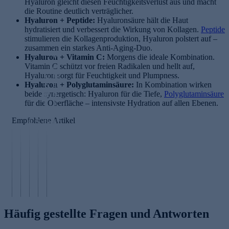
Hyaluron gleicht diesen Feuchtigkeitsverlust aus und macht
die Routine deutlich verträglicher.
Hyaluron + Peptide:
Hyaluronsäure hält die Haut
hydratisiert und verbessert die Wirkung von Kollagen.
Peptide
stimulieren die Kollagenproduktion, Hyaluron polstert auf –
zusammen ein starkes Anti-Aging-Duo.
W
Hyaluron + Vitamin C:
Morgens die ideale Kombination.
as
Vitamin C schützt vor freien Radikalen und hellt auf,
ist
Hyaluron sorgt für Feuchtigkeit und Plumpness.
G
ei
Hyaluron + Polyglutaminsäure:
e
In Kombination wirken
n
beide synergetisch: Hyaluron für die Tiefe,
si
Polyglutaminsäure
E
für die Oberfläche – intensivste Hydration auf allen Ebenen.
c
n
N
h
Empfohlene Artikel
zy
ia
S
ts
m
ci
q
b
p
R
n
u
ü
ee
et
a
a
r
li
i
m
l
st
n
n
id
a
e
g
ol
e
n
n
Häufig gestellte Fragen und Antworten