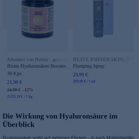
Johannes von Buttlar - gesund und aktiv
BEATE JOHNEN SKINLIKE Hyalu
Biotin Hyaluronsäure Booster,
Plumping Spray
30 Kps.
29,99 €
299,90 € / 1 ml
21,98 €
24,98 €
-12%
2.035,19 € / 1 kg
Die Wirkung von Hyaluronsäure im
Überblick
Hyaluronsäure wirkt auf mehreren Ebenen – je nach Molekülgröße