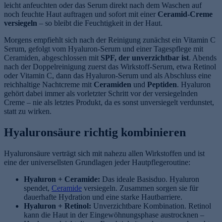
leicht anfeuchten oder das Serum direkt nach dem Waschen auf
noch feuchte Haut auftragen und sofort mit einer
Ceramid-Creme
versiegeln
– so bleibt die Feuchtigkeit in der Haut.
Morgens empfiehlt sich nach der Reinigung zunächst ein Vitamin C
Serum, gefolgt vom Hyaluron-Serum und einer Tagespflege mit
Ceramiden, abgeschlossen mit
SPF, der unverzichtbar ist
. Abends
nach der Doppelreinigung zuerst das Wirkstoff-Serum, etwa Retinol
oder Vitamin C, dann das Hyaluron-Serum und als Abschluss eine
reichhaltige Nachtcreme mit
Ceramiden
und
Peptiden
. Hyaluron
gehört dabei immer als vorletzter Schritt vor der versiegelnden
Creme – nie als letztes Produkt, da es sonst unversiegelt verdunstet,
statt zu wirken.
Hyaluronsäure richtig kombinieren
Hyaluronsäure verträgt sich mit nahezu allen Wirkstoffen und ist
eine der universellsten Grundlagen jeder Hautpflegeroutine:
Hyaluron + Ceramide:
Das ideale Basisduo. Hyaluron
spendet,
Ceramide
versiegeln. Zusammen sorgen sie für
dauerhafte Hydration und eine starke Hautbarriere.
Hyaluron + Retinol:
Unverzichtbare Kombination. Retinol
kann die Haut in der Eingewöhnungsphase austrocknen –