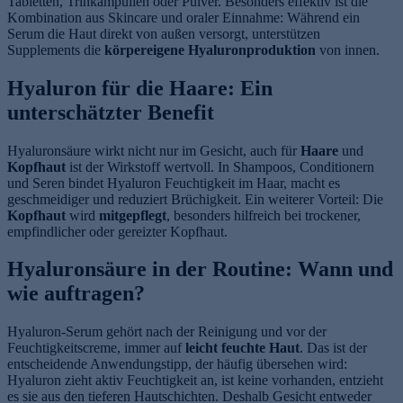
Tabletten, Trinkampullen oder Pulver. Besonders effektiv ist die
Kombination aus Skincare und oraler Einnahme: Während ein
Serum die Haut direkt von außen versorgt, unterstützen
Supplements die
körpereigene Hyaluronproduktion
von innen.
Hyaluron für die Haare: Ein
unterschätzter Benefit
Hyaluronsäure wirkt nicht nur im Gesicht, auch für
Haare
und
Kopfhaut
ist der Wirkstoff wertvoll. In Shampoos, Conditionern
und Seren bindet Hyaluron Feuchtigkeit im Haar, macht es
geschmeidiger und reduziert Brüchigkeit. Ein weiterer Vorteil: Die
Kopfhaut
wird
mitgepflegt
, besonders hilfreich bei trockener,
empfindlicher oder gereizter Kopfhaut.
Hyaluronsäure in der Routine: Wann und
wie auftragen?
Hyaluron-Serum gehört nach der Reinigung und vor der
Feuchtigkeitscreme, immer auf
leicht feuchte Haut
. Das ist der
entscheidende Anwendungstipp, der häufig übersehen wird:
Hyaluron zieht aktiv Feuchtigkeit an, ist keine vorhanden, entzieht
es sie aus den tieferen Hautschichten. Deshalb Gesicht entweder