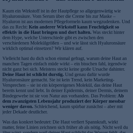
Kaum ein Wirkstoff ist in der Hautpflege so allgegenwärtig wie
Hyaluronsäure. Vom Serum über die Creme bis zur Maske –
Hyaluron ist aus modernen Pflegeformeln kaum wegzudenken. Und
das zu Recht:
Kein anderer Wirkstoff kann Feuchtigkeit so
effektiv in die Haut bringen und dort halten.
Was steckt hinter
dem Hype, welche Unterschiede gibt es zwischen den
verschiedenen Molekülgrößen – und wie lässt sich Hyaluronsäure
wirklich optimal einsetzen? Wir klären auf.
Vielleicht hast du dich schon einmal gefragt, warum deine Haut an
manchen Tagen einfach müde wirkt – ein bisschen fahl, irgendwie
nicht ganz bei sich. Meistens steckt keine große Ursache dahinter.
Deine Haut ist schlicht durstig.
Und genau dafür wurde
Hyaluronsäure gemacht. Sie ist kein Trend, kein Marketing-
Versprechen – sie ist ein körpereigenes Molekül, das deine Haut
bereits kennt und liebt. In deiner Epidermis, deiner Dermis, deinem
Bindegewebe ist sie von Natur aus vorhanden. Das Problem:
Ab
dem zwanzigsten Lebensjahr produziert der Körper messbar
weniger davon.
Schleichend, kaum spürbar zunächst – aber mit
jeder Dekade deutlicher.
Was das konkret bedeutet: Die Haut verliert Spannkraft, wirkt
matter, feine Linien zeichnen sich früher ab als nötig. Nicht weil du
älter wirst, sondern weil deiner Haut schlicht das Wasser fehlt, das