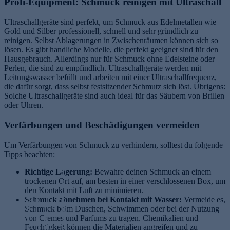
Profi-Equipment: Schmuck reinigen mit Ultraschall
Ultraschallgeräte sind perfekt, um Schmuck aus Edelmetallen wie
Gold und Silber professionell, schnell und sehr gründlich zu
reinigen. Selbst Ablagerungen in Zwischenräumen können sich so
lösen. Es gibt handliche Modelle, die perfekt geeignet sind für den
Hausgebrauch. Allerdings nur für Schmuck ohne Edelsteine oder
Perlen, die sind zu empfindlich. Ultraschallgeräte werden mit
Leitungswasser befüllt und arbeiten mit einer Ultraschallfrequenz,
die dafür sorgt, dass selbst festsitzender Schmutz sich löst. Übrigens:
Solche Ultraschallgeräte sind auch ideal für das Säubern von Brillen
oder Uhren.
Verfärbungen und Beschädigungen vermeiden
Um Verfärbungen von Schmuck zu verhindern, solltest du folgende
Tipps beachten:
Richtige Lagerung:
P
Bewahre deinen Schmuck an einem
trockenen Ort auf, am besten in einer verschlossenen Box, um
r
den Kontakt mit Luft zu minimieren.
S
o
M
R
Schmuck abnehmen bei Kontakt mit Wasser:
k
T
b
Vermeide es,
o
in
Schmuck beim Duschen, Schwimmen oder bei der Nutzung
i
r
io
d
g
von Cremes und Parfums zu tragen. Chemikalien und
n
e
ti
et
g
Feuchtigkeit können die Materialien angreifen und zu
n
n
s