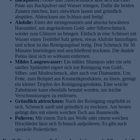
Paste aus Backpulver und Wasser reinigen. Dafür die beiden
Zutaten mischen, kurz einwirken lassen und gründlich
abspülen. Abtrocknen am Schluss und fertig!
Alufolie:
Eines der meistgenutzten und absolut bewährten
Hausmittel, um angelaufenen Gold- oder Silberschmuck
wieder zum Glänzen zu bringen. Einfach in eine Schüssel mit
Wasser einen Teelöffel Salz geben, etwas Alufolie hinzufügen
und schon ist das Reinigungsbad fertig. Den Schmuck für 30
Minuten hineinlegen und anschließend trocknen. Die dunkle
Patina lässt sich so wirksam entfernen.
Mildes Laugenwasser:
Ein mildes Shampoo oder ein sehr
sanftes Spülmittel eignet sich zur Reinigung von Gold-,
Silber- und Modeschmuck, aber auch von Diamanten. Um
Fette, zum Beispiel aus Kosmetikprodukten, zu lösen, genügt
ein kleiner Tropfen des Reinigungsprodukts. Eine weiche
Zahnbürste kann ebenfalls benutzt werden, um leichte
Verschmutzungen zu entfernen.
Gründlich abtrocknen:
Nach der Reinigung empfiehlt es
sich, Schmuck sanft und gründlich zu trocknen. Am besten
gelingt dies mit einem weichen Tuch aus Baumwolle.
Polieren:
Mit einem Tuch aus Wolle oder einem weichen
Hirschleder lässt sich Schmuck aufpolieren. Es gibt auch
spezielle Poliertücher.