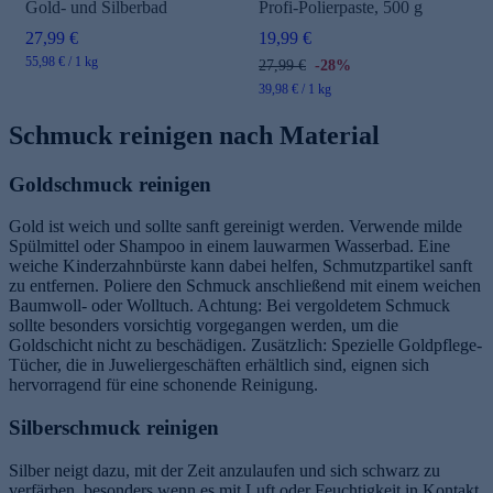
Gold- und Silberbad
Profi-Polierpaste, 500 g
27,99 €
19,99 €
55,98 € / 1 kg
27,99 €
-28%
39,98 € / 1 kg
Schmuck reinigen nach Material
Goldschmuck reinigen
Gold ist weich und sollte sanft gereinigt werden. Verwende milde
Spülmittel oder Shampoo in einem lauwarmen Wasserbad. Eine
weiche Kinderzahnbürste kann dabei helfen, Schmutzpartikel sanft
zu entfernen. Poliere den Schmuck anschließend mit einem weichen
Baumwoll- oder Wolltuch. Achtung: Bei vergoldetem Schmuck
sollte besonders vorsichtig vorgegangen werden, um die
Goldschicht nicht zu beschädigen. Zusätzlich: Spezielle Goldpflege-
Tücher, die in Juweliergeschäften erhältlich sind, eignen sich
hervorragend für eine schonende Reinigung.
Silberschmuck reinigen
Silber neigt dazu, mit der Zeit anzulaufen und sich schwarz zu
verfärben, besonders wenn es mit Luft oder Feuchtigkeit in Kontakt