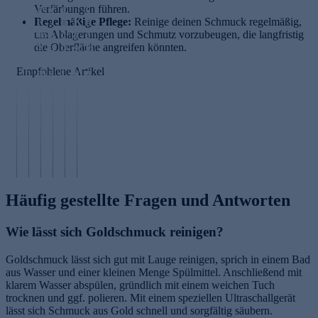
re
r
Verfärbungen führen.
y
c
c
n
ö
Regelmäßige Pflege:
J
h
K
h
Reinige deinen Schmuck regelmäßig,
ds
ß
um Ablagerungen und Schmutz vorzubeugen, die langfristig
e
c
a
e
S
e
die Oberfläche angreifen könnten.
a
o
sc
H
o
n
n
a
h
a
Empfohlene Artikel
m
b
s
t
m
u
m
es
s
s
ir
t
er
ti
t
t
P
p
2
m
y
y
fl
fl
0
m
l
l
e
e
2
e
e
e
g
g
5
n
n
n
e
e
Häufig gestellte Fragen und Antworten
Wie lässt sich Goldschmuck reinigen?
Goldschmuck lässt sich gut mit Lauge reinigen, sprich in einem Bad
aus Wasser und einer kleinen Menge Spülmittel. Anschließend mit
klarem Wasser abspülen, gründlich mit einem weichen Tuch
trocknen und ggf. polieren. Mit einem speziellen Ultraschallgerät
lässt sich Schmuck aus Gold schnell und sorgfältig säubern.