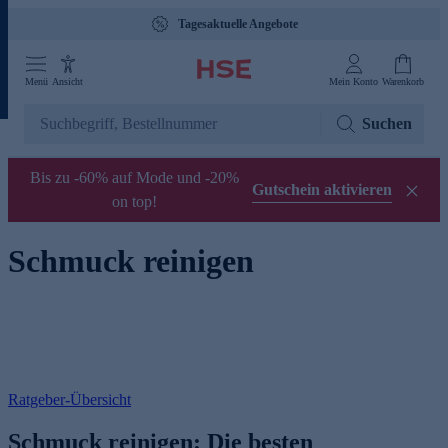
Tagesaktuelle Angebote
Menü
Ansicht
Mein Konto
Warenkorb
Suchen
Bis zu -60% auf Mode und -20%
Gutschein aktivieren
on top!
Schmuck reinigen
Ratgeber-Übersicht
Schmuck reinigen: Die besten