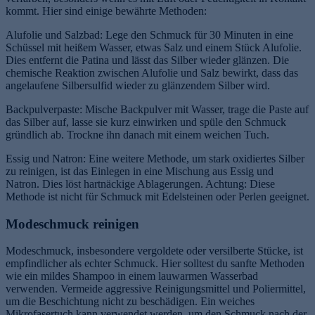
kommt. Hier sind einige bewährte Methoden:
Alufolie und Salzbad: Lege den Schmuck für 30 Minuten in eine
Schüssel mit heißem Wasser, etwas Salz und einem Stück Alufolie.
Dies entfernt die Patina und lässt das Silber wieder glänzen. Die
chemische Reaktion zwischen Alufolie und Salz bewirkt, dass das
angelaufene Silbersulfid wieder zu glänzendem Silber wird.
Backpulverpaste: Mische Backpulver mit Wasser, trage die Paste auf
das Silber auf, lasse sie kurz einwirken und spüle den Schmuck
gründlich ab. Trockne ihn danach mit einem weichen Tuch.
Essig und Natron: Eine weitere Methode, um stark oxidiertes Silber
zu reinigen, ist das Einlegen in eine Mischung aus Essig und
Natron. Dies löst hartnäckige Ablagerungen. Achtung: Diese
Methode ist nicht für Schmuck mit Edelsteinen oder Perlen geeignet.
Modeschmuck reinigen
Modeschmuck, insbesondere vergoldete oder versilberte Stücke, ist
empfindlicher als echter Schmuck. Hier solltest du sanfte Methoden
wie ein mildes Shampoo in einem lauwarmen Wasserbad
verwenden. Vermeide aggressive Reinigungsmittel und Poliermittel,
um die Beschichtung nicht zu beschädigen. Ein weiches
Mikrofasertuch kann verwendet werden, um den Schmuck nach der