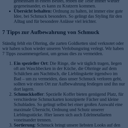
gemeinsam in einem Beutel, reiben die Teile immer wieder
gegeneinander, es kann zu Kratzern kommen.
Übersicht behalten:
Ordnung zu halten, ist immer eine gute
Idee, bei Schmuck besonders. So gelingt das Styling für den
Alltag und für besondere Anlässe viel leichter.
7 Tipps zur Aufbewahrung von Schmuck
Ständig fehlt ein Ohrring, die zarten Goldketten sind verknotet oder
wir haben schon wieder unseren Verlobungsring verlegt. Wir haben
7 Tipps zusammengefasst, um genau dies zu vermeiden.
Ein spezieller Ort
: Die Ringe, die wir täglich tragen, liegen
oft am Waschbecken in der Küche, die Ohrringe auf dem
Schälchen am Nachttisch, die Lieblingskette irgendwo im
Bad – um zu vermeiden, dass unser Schmuck verloren geht,
sollten wir einen Ort zur Aufbewahrung festlegen und ihn nur
dort lagern.
Schmuckkoffer
: Spezielle Koffer bieten genügend Platz, für
verschiedene Schmuckarten konzipierte Fächer und kleine
Schubladen. So gelingt selbst bei einer großen Auswahl eine
maximale Übersicht, Ordnung und Schutz unserer
Lieblingsstücke. Hier lassen sich auch Edelmetallarten
voneinander trennen.
Sortierung
: Schmuck bringt unsere liebsten Looks auf den