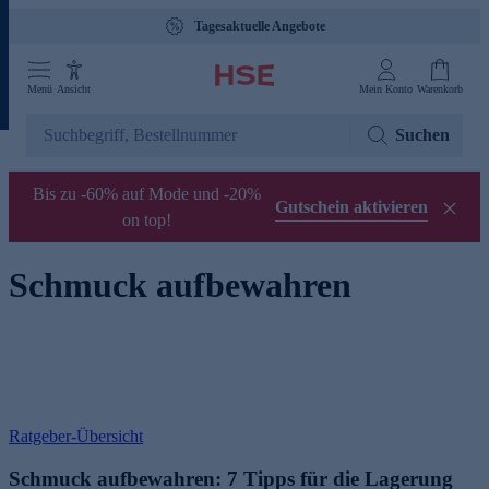
Tagesaktuelle Angebote
Menü
Ansicht
Mein Konto
Warenkorb
Suchen
Bis zu -60% auf Mode und -20%
Gutschein aktivieren
on top!
Schmuck aufbewahren
Ratgeber-Übersicht
Schmuck aufbewahren: 7 Tipps für die Lagerung