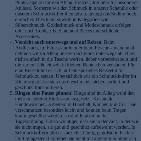
Punkt, egal ob für den Alltag, Freizeit, Job oder für besondere
Anlässe. Sortieren wir den Schmuck in unserer Schatulle oder
unserem Schmuckkoffer thematisch, gelingt das Styling noch
einfacher. Dies kann sowohl in Kategorien wie
Silberschmuck, Goldschmuck und Modeschmuck erfolgen
oder nach Look, z.B. Statement Pieces und schlichte
Accessoires.
Vorsicht auch unterwegs und auf Reisen
: Beim
Arztbesuch, im Fitnessstudio oder beim Friseur – manchmal
nehmen wir im Alltag unseren Schmuck unterwegs ab. Bloß
nicht einfach in die Tasche werfen, lieber vorbereitet sein und
die zarten Teile einzeln in kleinen Beutelchen verstauen. Für
eine Reise lohnt es sich, auf ein spezielles Reiseetui für
Schmuck zu setzen. Übersichtlich wie ein Schmuckkoffer im
Kleinformat lässt sich das Geschmeide sicher, sortiert und
geschützt transportieren.
Ringen eine Pause gönnen!
Ringe sind im Alltag wohl den
meisten äußeren Einflüssen ausgesetzt. Kosmetik,
Händewaschen, Arbeiten im Haushalt, Kochen und Co. – sie
verschmutzen besonders leicht und können beim Tragen
kaum geschützt werden, so sind Kratzer an der
Tagesordnung. Umso wichtiger, dass sie in der Zeit, in der wir
sie nicht tragen, sie gut und geschützt aufbewahrt werden. In
Schmuckkoffern gibt es spezielle, häufig gepolsterte Fächer.
Dort reingesteckt kommen sie nicht mit anderem Schmuck in