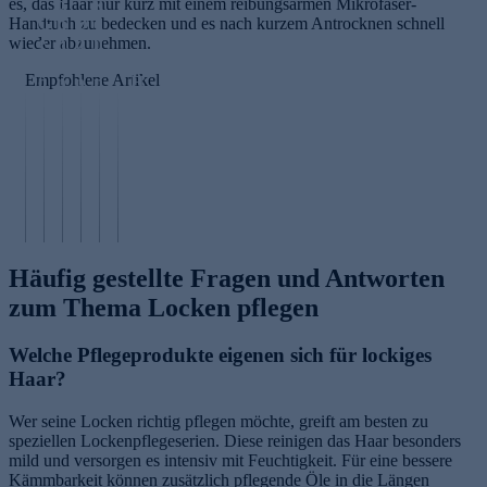
es, das Haar nur kurz mit einem reibungsarmen Mikrofaser-
o
k
Handtuch zu bedecken und es nach kurzem Antrocknen schnell
G
n
D
e
wieder abzunehmen.
e
n
ü
n
r
e
n
e
Empfohlene Artikel
ö
n
n
n
H
te
s
e
tf
a
te
c
s
e
F
a
H
h
H
r
r
r
a
u
a
n
i
k
u
t
a
e
z
u
t
z
r
n
z
r
Häufig gestellte Fragen und Antworten
zum Thema Locken pflegen
Welche Pflegeprodukte eigenen sich für lockiges
Haar?
Wer seine Locken richtig pflegen möchte, greift am besten zu
speziellen Lockenpflegeserien. Diese reinigen das Haar besonders
mild und versorgen es intensiv mit Feuchtigkeit. Für eine bessere
Kämmbarkeit können zusätzlich pflegende Öle in die Längen