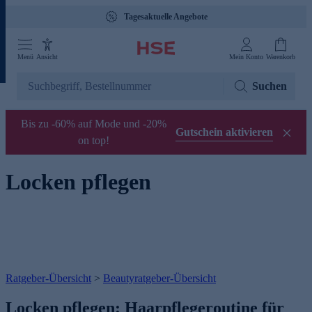
Tagesaktuelle Angebote
Menü
Ansicht
Mein Konto
Warenkorb
Suchen
Bis zu -60% auf Mode und -20%
Gutschein aktivieren
on top!
Locken pflegen
Ratgeber-Übersicht
>
Beautyratgeber-Übersicht
Locken pflegen: Haarpflegeroutine für