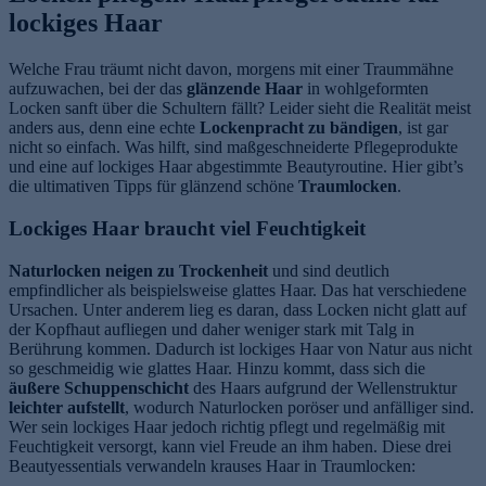
lockiges Haar
Welche Frau träumt nicht davon, morgens mit einer Traummähne
aufzuwachen, bei der das
glänzende Haar
in wohlgeformten
Locken sanft über die Schultern fällt? Leider sieht die Realität meist
anders aus, denn eine echte
Lockenpracht zu bändigen
, ist gar
nicht so einfach. Was hilft, sind maßgeschneiderte Pflegeprodukte
und eine auf lockiges Haar abgestimmte Beautyroutine. Hier gibt’s
die ultimativen Tipps für glänzend schöne
Traumlocken
.
Lockiges Haar braucht viel Feuchtigkeit
Naturlocken neigen zu Trockenheit
und sind deutlich
empfindlicher als beispielsweise glattes Haar. Das hat verschiedene
Ursachen. Unter anderem lieg es daran, dass Locken nicht glatt auf
der Kopfhaut aufliegen und daher weniger stark mit Talg in
Berührung kommen. Dadurch ist lockiges Haar von Natur aus nicht
so geschmeidig wie glattes Haar. Hinzu kommt, dass sich die
äußere Schuppenschicht
des Haars aufgrund der Wellenstruktur
leichter aufstellt
, wodurch Naturlocken poröser und anfälliger sind.
Wer sein lockiges Haar jedoch richtig pflegt und regelmäßig mit
Feuchtigkeit versorgt, kann viel Freude an ihm haben. Diese drei
Beautyessentials verwandeln krauses Haar in Traumlocken: