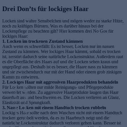
Drei Don’ts für lockiges Haar
Locken sind wahre Sensibelchen und mögen weder zu starke Hitze,
noch zu kräftiges Bürsten. Was es darüber hinaus bei der
Lockenpflege zu beachten gilt? Hier kommen drei No Gos für
lockiges Haar:
1. Locken im trockenen Zustand kämmen
Auch wenn es schwerfällt: Es ist besser, Locken nur im nassen
Zustand zu kämmen. Wer lockiges Haar kämmt, sobald es trocken
ist, zerstört dadurch seine natürliche Lockenstruktur. Außerdem raut
es die Oberfläche des Haars auf und die Locken sehen kraus und
ungepflegt aus. Deshalb ist es besser, die Haare nass zu kämmen
und sie zwischendurch nur mit der Hand oder einem grob zinkigen
Kamm zu entwirren.
2. Lockiges Haar mit aggressiven Haarprodukten behandeln
T
Für Locken sollten nur milde Reinigungs- und Pflegeprodukte
ä
P
verwendet werden. Zu aggressive Haarprodukte laugen das Haar
g
ig
dauerhaft aus und beschweren es. Die Locken verlieren an Glanz,
li
m
Elastizität und Sprungkraft.
c
e
3. Nasse Locken mit einem Handtuch trocken rubbeln
h
n
Lockiges Haar sollte nach dem Waschen nicht mit einem Handtuch
e
tf
trocken gerubbelt werden, da es zu Haarbruch neigt und die
r
le
natürliche Lockenstruktur dadurch verloren gehen kann. Besser ist
S
c