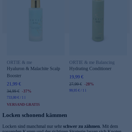
ORTIE & me
ORTIE & me Balancing
Hyaluron & Malachite Scalp
Hydrating Conditioner
Booster
19,99 €
21,99 €
27,99 €
-28%
99,95 € / 1 l
34,99 €
-37%
733,00 € / 1 l
VERSAND GRATIS
Locken schonend kämmen
Locken sind manchmal nur sehr
schwer zu zähmen
. Mit dem
passenden Kamm und der richtigen Strategie lassen sich Knoten