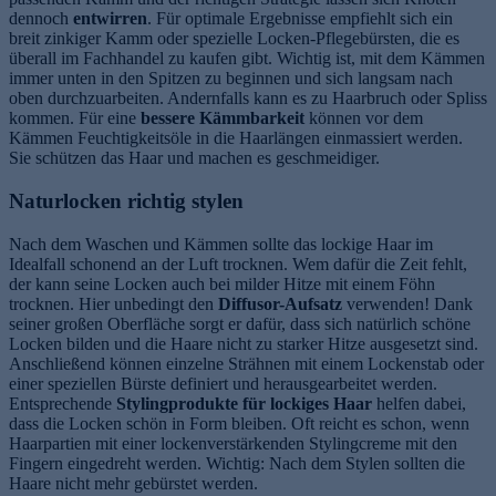
dennoch
entwirren
. Für optimale Ergebnisse empfiehlt sich ein
breit zinkiger Kamm oder spezielle Locken-Pflegebürsten, die es
überall im Fachhandel zu kaufen gibt. Wichtig ist, mit dem Kämmen
immer unten in den Spitzen zu beginnen und sich langsam nach
oben durchzuarbeiten. Andernfalls kann es zu Haarbruch oder Spliss
kommen. Für eine
bessere Kämmbarkeit
können vor dem
Kämmen Feuchtigkeitsöle in die Haarlängen einmassiert werden.
Sie schützen das Haar und machen es geschmeidiger.
Naturlocken richtig stylen
Nach dem Waschen und Kämmen sollte das lockige Haar im
Idealfall schonend an der Luft trocknen. Wem dafür die Zeit fehlt,
der kann seine Locken auch bei milder Hitze mit einem Föhn
trocknen. Hier unbedingt den
Diffusor-Aufsatz
verwenden! Dank
seiner großen Oberfläche sorgt er dafür, dass sich natürlich schöne
Locken bilden und die Haare nicht zu starker Hitze ausgesetzt sind.
Anschließend können einzelne Strähnen mit einem Lockenstab oder
einer speziellen Bürste definiert und herausgearbeitet werden.
Entsprechende
Stylingprodukte für lockiges Haar
helfen dabei,
dass die Locken schön in Form bleiben. Oft reicht es schon, wenn
Haarpartien mit einer lockenverstärkenden Stylingcreme mit den
Fingern eingedreht werden. Wichtig: Nach dem Stylen sollten die
Haare nicht mehr gebürstet werden.