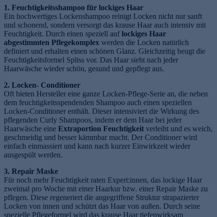
1. Feuchtigkeitsshampoo für lockiges Haar
Ein hochwertiges Lockenshampoo reinigt Locken nicht nur sanft
und schonend, sondern versorgt das krause Haar auch intensiv mit
Feuchtigkeit. Durch einen speziell auf
lockiges Haar
abgestimmten Pflegekomplex
werden die Locken natürlich
definiert und erhalten einen schönen Glanz. Gleichzeitig beugt die
Feuchtigkeitsformel Spliss vor. Das Haar sieht nach jeder
Haarwäsche wieder schön, gesund und gepflegt aus.
2. Locken- Conditioner
e
Oft bieten Hersteller eine ganze Locken-Pflege-Serie an, die neben
dem feuchtigkeitsspendenden Shampoo auch einen speziellen
Locken-Conditioner enthält. Dieser intensiviert die Wirkung des
pflegenden Curly Shampoos, indem er dem Haar bei jeder
Haarwäsche eine
Extraportion Feuchtigkeit
verleiht und es weich,
geschmeidig und besser kämmbar macht. Der Conditioner wird
einfach einmassiert und kann nach kurzer Einwirkzeit wieder
ausgespült werden.
3. Repair Maske
Für noch mehr Feuchtigkeit raten Expert:innen, das lockige Haar
zweimal pro Woche mit einer Haarkur bzw. einer Repair Maske zu
pflegen. Diese regeneriert die angegriffene Struktur strapazierter
Locken von innen und schützt das Haar von außen. Durch seine
spezielle Pflegeformel wird das krause Haar tiefenwirksam