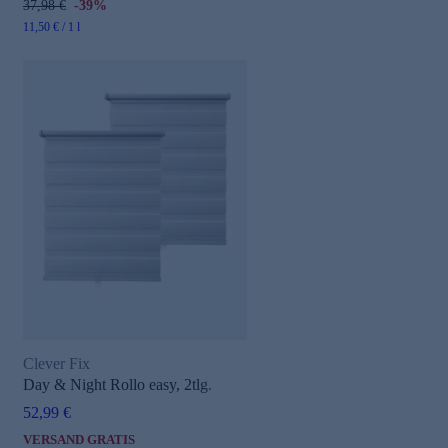
37,98 €
-39%
11,50 € / 1 l
Clever Fix
Day & Night Rollo easy, 2tlg.
52,99 €
VERSAND GRATIS