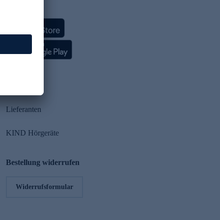
HSE App
Partner
Lieferanten
KIND Hörgeräte
Bestellung widerrufen
Widerrufsformular