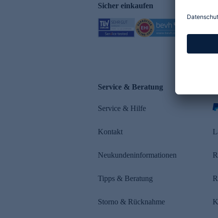
Sicher einkaufen
Service & Beratung
Z
Service & Hilfe
Kontakt
L
Neukundeninformationen
R
Tipps & Beratung
R
Storno & Rücknahme
K