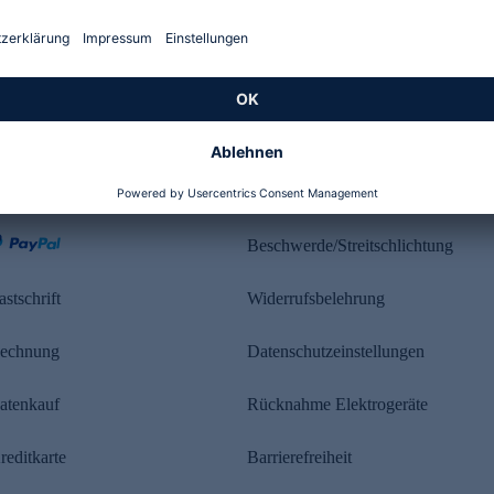
Kundenbewertung
ahlung
Rechtliches
Beschwerde/Streitschlichtung
astschrift
Widerrufsbelehrung
echnung
Datenschutzeinstellungen
atenkauf
Rücknahme Elektrogeräte
reditkarte
Barrierefreiheit