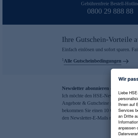
Gebührenfreie Bestell-Hotlin
0800 29 888 88
Ihre Gutschein-Vorteile a
Einfach einlösen und sofort sparen. F
1
Alle Gutscheinbedingungen
Newsletter abonnieren – 10 € Gutsch
Ich möchte den HSE-Newsletter abonni
Angebote & Gutscheine per E-Mail erh
bekommen Sie einen 10 € Gutschein. Ei
den Newsletter-E-Mails möglich.