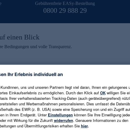
e
Gebührenfreie EASy-Bestellung
0800 29 888 29
uf einen Blick
aire Bedingungen und volle Transparenz.
ein erhalten
eren und aktuelle Trends,
E-Mail-Adresse eingeben
alten. Als Dankeschön
ne Abmeldung ist jederzeit in
Es gelten die
Datenschutzrichtlinien
un