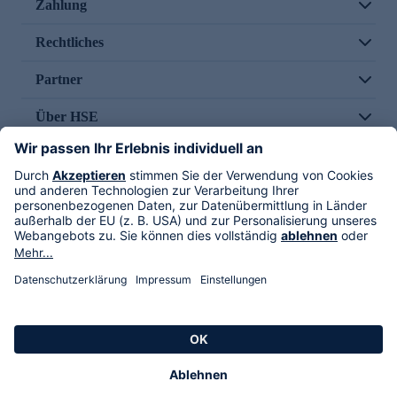
Zahlung
Rechtliches
Partner
Über HSE
Im TV
HSE International
Versand durch
Folge uns
AGB
Datenschutz
Impressum
Alle Rechte vorbehalten. Alle Preise inkl. gesetzlicher MwSt., zzgl. Versandkosten.