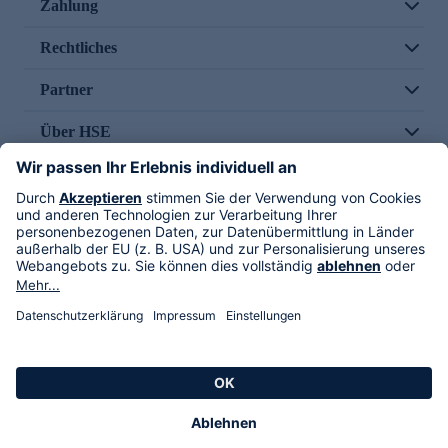
Zahlung
Rechtliches
Partner
Über HSE
Im TV
HSE International
Versand durch
Folge uns
AGB
Datenschutz
Impressum
Alle Rechte vorbehalten. Alle Preise inkl. gesetzlicher MwSt., zzgl. Versandkosten.