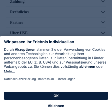
Zahlung
Rechtliches
Partner
Über HSE
Im TV
HSE International
Versand durch
Folge uns
AGB
Datenschutz
Impressum
Alle Rechte vorbehalten. Alle Preise inkl. gesetzlicher MwSt., zzgl. Versandkosten.