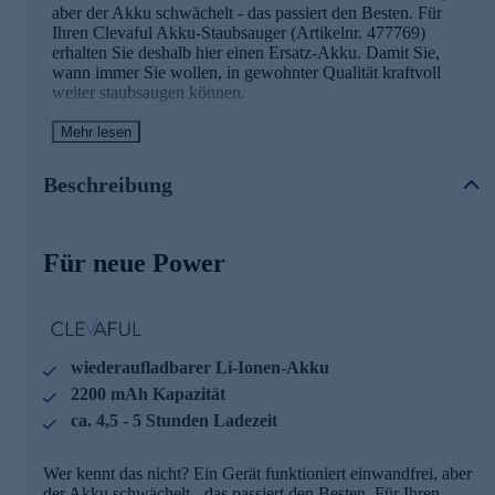
aber der Akku schwächelt - das passiert den Besten. Für
Ihren Clevaful Akku-Staubsauger (Artikelnr. 477769)
erhalten Sie deshalb hier einen Ersatz-Akku. Damit Sie,
wann immer Sie wollen, in gewohnter Qualität kraftvoll
weiter staubsaugen können.
Mehr lesen
Die Details des Ersatz-Akkus im Überblick
wiederaufladbarer Li-Ionen-Akku
Beschreibung
passend zum Clevaful Akku-Staubsauger 477769
22,2 V 2200 mAh 48,84 Wh
ca. 4,5 - 5 Stunden Ladezeit
Für neue Power
Am besten gleich hier online bestellen.
wiederaufladbarer Li-Ionen-Akku
2200 mAh Kapazität
ca. 4,5 - 5 Stunden Ladezeit
Wer kennt das nicht? Ein Gerät funktioniert einwandfrei, aber
der Akku schwächelt - das passiert den Besten. Für Ihren