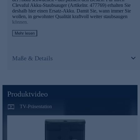
Clevaful Akku-Staubsauger (Artikelnr. 477769) erhalten Sie
deshalb hier einen Ersatz-Akku. Damit Sie, wann immer Sie
wollen, in gewohnter Qualität kraftvoll weiter staubsaugen
können.
Mehr lesen
Die Details des Ersatz-Akkus im Überblick
wiederaufladbarer Li-Ionen-Akku
passend zum Clevaful Akku-Staubsauger 477769
Maße & Details
22,2 V 2200 mAh 48,84 Wh
ca. 4,5 - 5 Stunden Ladezeit
Am besten gleich hier online bestellen.
Produktvideo
TV-Präsentation