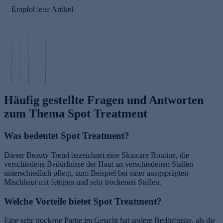
M
x
Empfohlene Artikel
a
P
P
a
n
M
r
u
m
P
d
a
o
r
s
e
el
n
p
sl
ä
p
sä
d
o
a
u
ti
u
el
li
n
r
d
re
öl
s
e
e
e
Häufig gestellte Fragen und Antworten
zum Thema Spot Treatment
Was bedeutet Spot Treatment?
Dieser Beauty Trend bezeichnet eine Skincare Routine, die
verschiedene Bedürfnisse der Haut an verschiedenen Stellen
unterschiedlich pflegt, zum Beispiel bei einer ausgeprägten
Mischhaut mit fettigen und sehr trockenen Stellen.
Welche Vorteile bietet Spot Treatment?
Eine sehr trockene Partie im Gesicht hat andere Bedürfnisse, als die