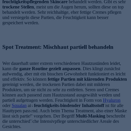
feuchtigkeitspflegenden Skincare
behandelt werden. Gibt es sehr
trockene Stellen
, meist um die Augen herum, sollten diese on top
behandelt werden. Sehr reichhaltige, eher fettige Cremes pflegen
und versiegeln diese Partien, die Feuchtigkeit kann besser
gespeichert werden.
Spot Treatment: Mischhaut partiell behandeln
Wer dauerhaft unter extrem verschiedenen Hautzuständen leidet,
kann die
ganze Routine gezielt anpassen
. Dies klingt zunächst
aufwendig, aber mit ein bisschen Gewohnheit funktioniert es leicht
und effektiv. So können
fettige Partien mit klärenden Produkten
gereinigt werden, die trockenen Partien dabei mit milderen
Produkten, um sie nicht zu sehr zu entfetten. Seren und Cremes
können auch passend zum Hautzustand ausgewählt werden und
partiell aufgetragen werden. Feuchtigkeit in Form von
Hyaluron
oder
Squalan
als
T
feuchtigkeits-bindender Inhaltsstoff
ist für alle
Hauttypen passend. Auch beim Thema Treatment, also einer Maske
r
lässt sich partiell vorgehen. Der Begriff
a
Multi-Masking
beschreibt
die unterschiedliche Intensivpflege unterschiedlicher Areale des
n
Gesichtes.
e