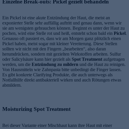
Einzelne Break-outs: Pickel gezielt behandeln
Ein Pickel ist eine akute Entzündung der Haut, die meist an
exponierter Stelle sehr auffällig auftritt und genau dann, wenn wir
sie am wenigsten gebrauchen können. Beginnt es unter der Haut zu
pochen, wird eine Stelle rot und heiß, entsteht schon bald ein
Pickel
.
Genauso oft passiert es, dass wir am Morgen ganz plötzlich einen
Pickel haben, meist sogar mit kleiner Vereiterung. Diese Stellen
sollten wir nicht mit den Fingern „bearbeiten“, also daran
herumdrücken, sondern mit gezielten Wirkstoffen arbeiten. Sulfur
oder Salicylsäure kann hier gezielt als
Spot Treatment
aufgetragen
werden, um die
Entzündung zu mildern
und die Haut zu reinigen.
Von Hausmitteln wie Zahnpasta bitte unbedingt die Finger lassen.
Es gibt konkrete Clarifying Produkte, die auch unterwegs als
Notfallhilfe direkt antibakteriell wirken und auch Rötungen etwas
abmildern.
Moisturizing Spot Treatment
Bei dieser Variante einer Mischhaut kann ihre Haut mit einer