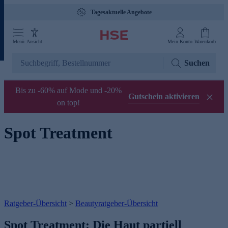
Tagesaktuelle Angebote
Menü
Ansicht
Mein Konto
Warenkorb
Suchen
Bis zu -60% auf Mode und -20%
Gutschein aktivieren
on top!
Spot Treatment
Ratgeber-Übersicht
>
Beautyratgeber-Übersicht
Spot Treatment: Die Haut partiell