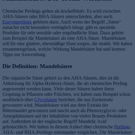
Chemische Peelings gelten als hocheffektiv. Es wird zwischen
AHA-Säuren oder BHA-Säuren unterschieden, aber auch
Enzympeelings
gehören dazu. Auch wenn der Begriff „Säure“
zunächst nicht besonders verträglich klingt, gibt es spezielle
Produkte für sehr sensible oder empfindliche Haut. Dazu gehört
zum Beispiel die Mandelsäure als eine AHA-Säure. Mandelsäure
soll für eine glattere, ebenmäßige Haut sorgen, die strahlt. Wir haben
zusammengefasst, welche Wirkung Mandelsäure hat und kennen
Tipps zur Anwendung.
Die Definition: Mandelsäure
Die organische Säure gehört zu den AHA-Säuren, dies ist die
Abkürzung für Alpha-Hydroxy-Säure, die als chemisches Peeling
angewendet werden kann. Viele dieser Säuren haben ihren
Ursprung in Pflanzen oder Früchten, wir haben zum Beispiel schon
ausführlich über
Glycolsäure
berichtet, die aus Zuckerrohr
gewonnen wird. Mandelsäure wird aus dem Extrakt der
Bittermandel gewonnen und taucht auch als Phenoxyglycol- oder
Amygdalinsäure auf der Inhaltsliste von vielen Beauty-Produkten
auf. Außerdem ist der englische Begriff Mandelic Acid
gebräuchlich. Wir haben in diesem Artikel über chemische
Peelings
AHA- und BHA-Peelings miteinander verglichen. Die Mandelsäure