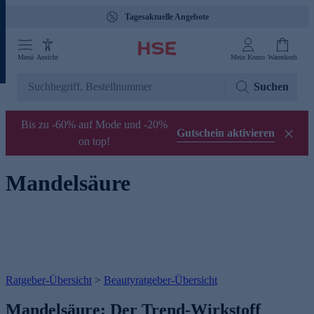
Tagesaktuelle Angebote
Menü
Ansicht
Mein Konto
Warenkorb
Suchen
Bis zu -60% auf Mode und -20%
Gutschein aktivieren
on top!
Mandelsäure
Ratgeber-Übersicht
>
Beautyratgeber-Übersicht
Mandelsäure: Der Trend-Wirkstoff