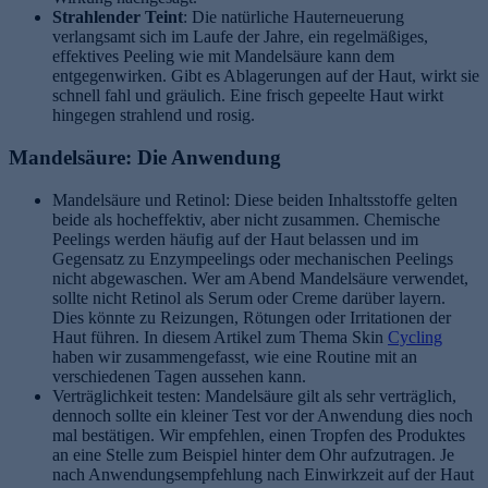
Strahlender Teint
: Die natürliche Hauterneuerung
verlangsamt sich im Laufe der Jahre, ein regelmäßiges,
effektives Peeling wie mit Mandelsäure kann dem
entgegenwirken. Gibt es Ablagerungen auf der Haut, wirkt sie
schnell fahl und gräulich. Eine frisch gepeelte Haut wirkt
hingegen strahlend und rosig.
Mandelsäure: Die Anwendung
Mandelsäure und Retinol: Diese beiden Inhaltsstoffe gelten
beide als hocheffektiv, aber nicht zusammen. Chemische
Peelings werden häufig auf der Haut belassen und im
Gegensatz zu Enzympeelings oder mechanischen Peelings
nicht abgewaschen. Wer am Abend Mandelsäure verwendet,
sollte nicht Retinol als Serum oder Creme darüber layern.
Dies könnte zu Reizungen, Rötungen oder Irritationen der
Haut führen. In diesem Artikel zum Thema Skin
Cycling
haben wir zusammengefasst, wie eine Routine mit an
verschiedenen Tagen aussehen kann.
Verträglichkeit testen: Mandelsäure gilt als sehr verträglich,
dennoch sollte ein kleiner Test vor der Anwendung dies noch
mal bestätigen. Wir empfehlen, einen Tropfen des Produktes
an eine Stelle zum Beispiel hinter dem Ohr aufzutragen. Je
nach Anwendungsempfehlung nach Einwirkzeit auf der Haut