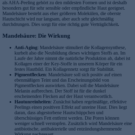
als AHA-Peeling gehört zu den mildesten Formen und ist deshalb
besonders gut für sehr sensible oder empfindliche Haut geeignet.
Mandelsäure besteht aus eher größeren Molekülen, die oberste
Hautschicht wird nur langsam, aber auch sehr gleichmäßig
durchdrungen. Dies sorgt für eine richtig gute Verträglichkeit
.
Mandelsäure: Die Wirkung
Anti-Aging
: Mandelsäure stimuliert die Kollagensynthese,
kurbelt also die Neubildung dieses wichtigen Stoffs an. Im
e
Laufe der Jahre nimmt die natürliche Produktion ab, dabei ist
Kollagen einer der Key-Stoffe in unserem Körper für ein
festes Hautbild. Ein Kollagennetz sorgt für Stabilität.
Pigmentflecken
: Mandelsäure soll sich positiv auf einen
ebenmäßigen Teint und das Erscheinungsbild von
Pigmentflecken auswirken. Dabei soll die Mandelsäure
Melanin aufbrechen. Der Stoff ist für die dunkel
erscheinenden Flecken auf der Haut verantwortlich.
Hautunreinheiten
: Zunächst haben regelmäßige, effektive
Peelings einen positiven Effekt auf unreine Haut. Dies liegt
daran, dass abgestorbene Hautschüppchen und
überschüssiges Fett entfernt werden. Die Poren können
weniger schnell verstopfen. Zusätzlich wird Mandelsäure eine
antibiotische, antibakterielle und entzündungshemmende
Wirkung nachgesagt.