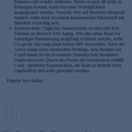
belassen oder wieder entfernen. Wenn es nach 48 nicht zu
Rötungen kommt, kann von einer Verträglichkeit
ausgegangen werden. Vorsicht: Wer auf Mandeln allergisch
reagiert, sollte auch bei einem kosmetischen Inhaltsstoff mit
Mandeln vorsichtig sein.
Sonnenschutz: Täglicher Sonnenschutz ist eines der Key-
Themen im Bereich Anti-Aging. Wer also seine Haut vor
vorzeitiger Hautalterung langfristig schützen möchte, sollte
das ganze Jahr lang einen hohen SPF verwenden. Nach der
G
T
Anwendung eines chemischen Peelings, zum Beispiel mit
e
r
Mandelsäure ist ein besonderer Sonnenschutz besonders
si
o
empfehlenswert. Durch das Peelen der Hornschicht entfällt
c
c
unser natürlicher Sonnenschutz, die Haut ist deshalb extra
h
k
empfindlich und sollte geschützt werden.
t
e
s
n
Empfohlene Artikel
c
R
b
h
iz
ü
P
r
i
r
e
G
ö
n
s
p
ly
p
u
t
ti
c
fe
s
e
d
ol
n
öl
n
e