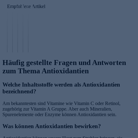
e
s
n
r
Empfohlene Artikel
n
c
R
b
e
s
h
iz
ü
p
c
r
i
r
e
h
ö
n
s
e
u
p
u
t
li
t
fe
s
e
n
z
n
öl
n
g
Häufig gestellte Fragen und Antworten
zum Thema Antioxidantien
Welche Inhaltsstoffe werden als Antioxidantien
bezeichnend?
Am bekanntesten sind Vitamine wie Vitamin C oder Retinol,
zugehörig zur Vitamin A Gruppe. Aber auch Mineralien,
Spurenelemente oder Enzyme können Antioxidantien sein.
Was können Antioxidantien bewirken?