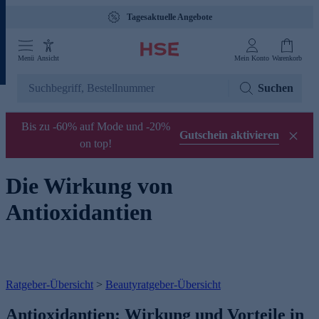
Tagesaktuelle Angebote
Menü
Ansicht
Mein Konto
Warenkorb
Suchen
Bis zu -60% auf Mode und -20%
Gutschein aktivieren
on top!
Die Wirkung von
Antioxidantien
Ratgeber-Übersicht
>
Beautyratgeber-Übersicht
Antioxidantien: Wirkung und Vorteile in