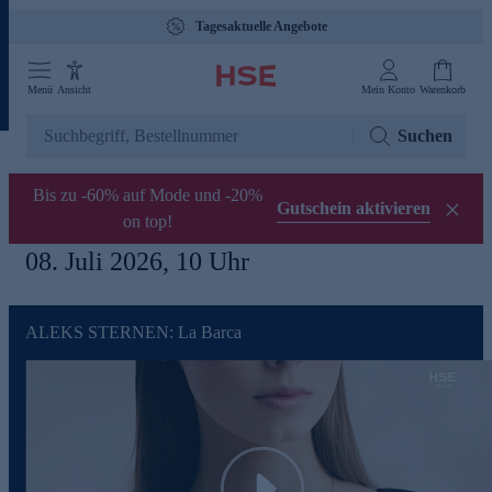
Tagesaktuelle Angebote
Menü
Ansicht
Mein Konto
Warenkorb
Suchen
Bis zu -60% auf Mode und -20%
Gutschein aktivieren
on top!
08. Juli 2026, 10 Uhr
ALEKS STERNEN: La Barca