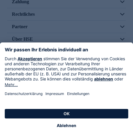
Zahlung
Rechtliches
Partner
Über HSE
Im TV
HSE International
Versand durch
Folge uns
AGB
Datenschutz
Impressum
Alle Rechte vorbehalten. Alle Preise inkl. gesetzlicher MwSt., zzgl. Versandkosten.