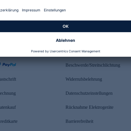
Kundenbewertung
ahlung
Rechtliches
Beschwerde/Streitschlichtung
astschrift
Widerrufsbelehrung
echnung
Datenschutzeinstellungen
atenkauf
Rücknahme Elektrogeräte
reditkarte
Barrierefreiheit