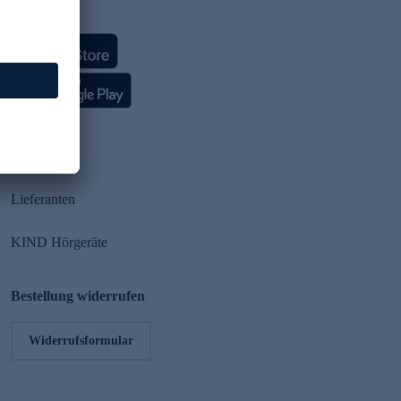
HSE App
Partner
Lieferanten
KIND Hörgeräte
Bestellung widerrufen
Widerrufsformular