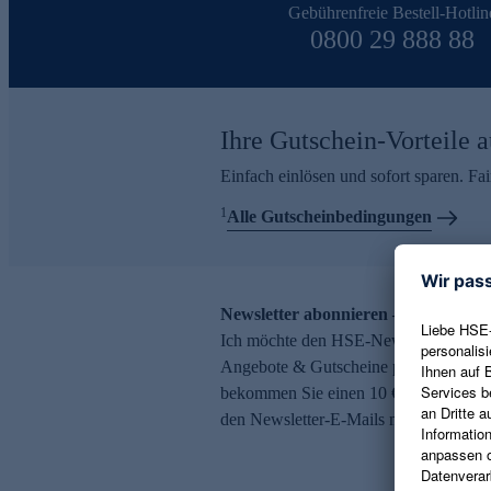
Gebührenfreie Bestell-Hotlin
0800 29 888 88
Ihre Gutschein-Vorteile a
Einfach einlösen und sofort sparen. F
1
Alle Gutscheinbedingungen
Newsletter abonnieren – 10 € Gutsch
Ich möchte den HSE-Newsletter abonni
Angebote & Gutscheine per E-Mail erh
bekommen Sie einen 10 € Gutschein. Ei
den Newsletter-E-Mails möglich.