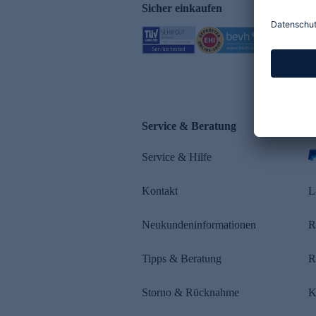
Sicher einkaufen
Service & Beratung
Z
Service & Hilfe
s
Kontakt
L
Neukundeninformationen
R
Tipps & Beratung
R
Storno & Rücknahme
K