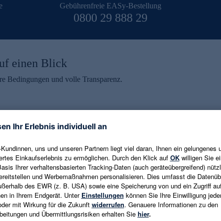
e
Gebührenfreie EASy-Bestellung
0800 29 888 29
uf einen Blick
aire Bedingungen und volle Transparenz.
ein erhalten
eren und aktuelle Trends,
E-Mail-Adresse eingeben
alten. Als Dankeschön
ne Abmeldung ist jederzeit in
Es gelten die
Datenschutzrichtlinien
un