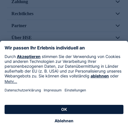
Zahlung
Rechtliches
Partner
Über HSE
Im TV
HSE International
Versand durch
Folge uns
AGB
Datenschutz
Impressum
Alle Rechte vorbehalten. Alle Preise inkl. gesetzlicher MwSt., zzgl. Versandkosten.