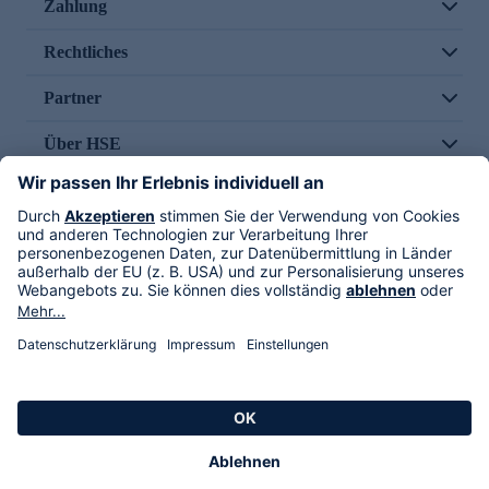
Zahlung
Rechtliches
Partner
Über HSE
Im TV
HSE International
Versand durch
Folge uns
AGB
Datenschutz
Impressum
Alle Rechte vorbehalten. Alle Preise inkl. gesetzlicher MwSt., zzgl. Versandkosten.