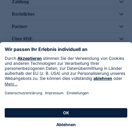
Zahlung
Rechtliches
Partner
Über HSE
Im TV
HSE International
Versand durch
Folge uns
AGB
Datenschutz
Impressum
Alle Rechte vorbehalten. Alle Preise inkl. gesetzlicher MwSt., zzgl. Versandkosten.