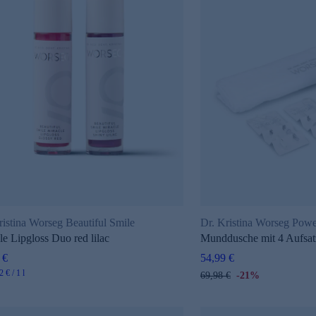
ristina Worseg Beautiful Smile
Dr. Kristina Worseg Pow
le Lipgloss Duo red lilac
Munddusche mit 4 Aufsa
 €
54,99 €
 € / 1 l
69,98 €
-21%