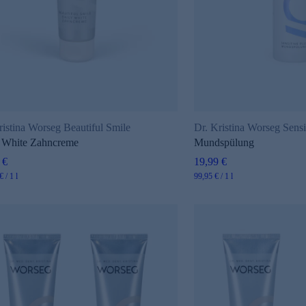
ristina Worseg Beautiful Smile
Dr. Kristina Worseg Sensi
 White Zahncreme
Mundspülung
 €
19,99 €
 / 1 l
99,95 € / 1 l