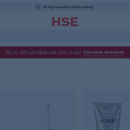
30 Tage kostenfreie Rücksendung
Gutschein aktivieren
Bis zu -60% auf Mode und -20% on top!