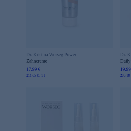
Dr. Kristina Worseg Power
Dr. K
Zahncreme
Daily
17,99 €
19,99
211,65 € / 1 l
235,18 €