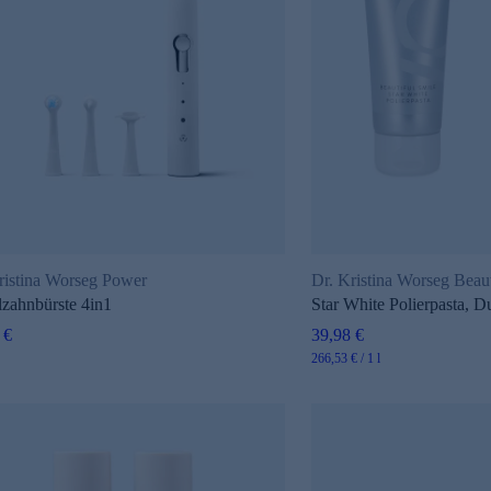
ristina Worseg Power
Dr. Kristina Worseg Beaut
lzahnbürste 4in1
Star White Polierpasta, D
 €
39,98 €
266,53 € / 1 l