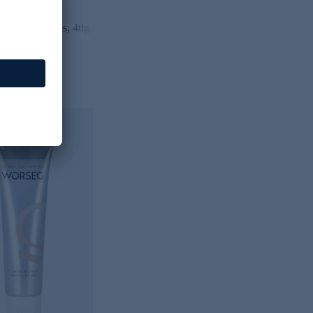
 Eyes and Lips, 4tlg.