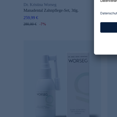
Dr. Kristina Worseg
Dr. K
Manadental Zahnpflege-Set, 3tlg.
Mana
259,99 €
26,99
280,00 €
-7%
29,99 
134,95 €