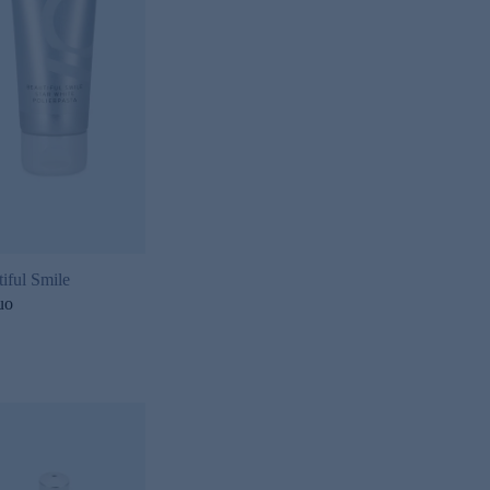
iful Smile
uo