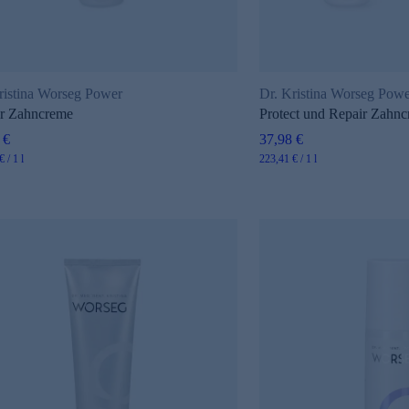
ristina Worseg Power
Dr. Kristina Worseg Pow
r Zahncreme
Protect und Repair Zahncr
 €
37,98 €
 / 1 l
223,41 € / 1 l