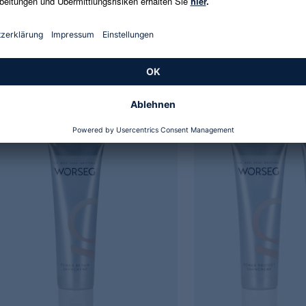
ristina Worseg
Dr. Kristina Worseg
dental Mundspülung
Microstructure Patches for
 €
29,99 €
€
-10%
59,99 €
-50%
 / 1 l
220.514,71 € / 1 kg