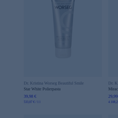
Dr. Kristina Worseg Beautiful Smile
Dr. K
Star White Polierpasta
Mirac
39,98 €
29,99
533,07 € / 1 l
4.108,22