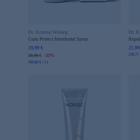
Dr. Kristina Worseg
Dr. K
Gum Protect Interdental Spray
Repai
19,99 €
21,99
258,71 €
29,99 €
-33%
399,80 € / 1 l