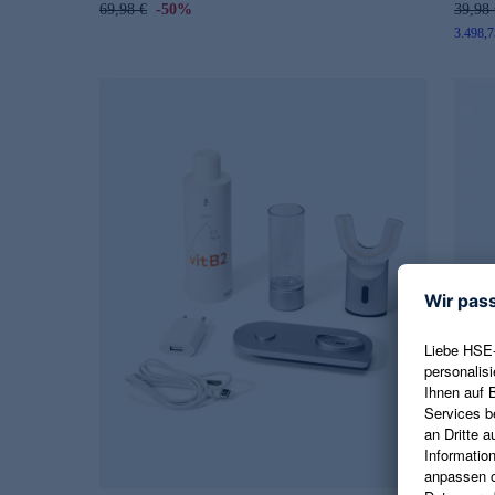
69,98 €
-50%
39,98 
3.498,75