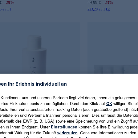
€
-29%
29,99 €
-23%
 € / 1 l
223,20 € / 1 kg