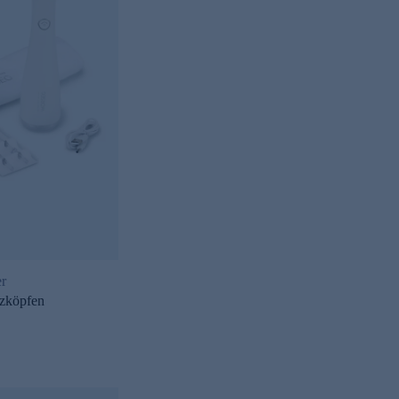
er
tzköpfen