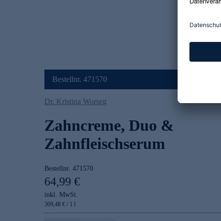
Bestellnr. 471570
Dr. Kristina Worseg
Zahncreme, Duo &
Zahnfleischserum
Bestellnr.
471570
64,99 €
inkl. MwSt.
309,48 € / 1 l