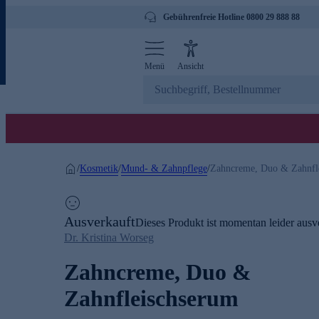
Gebührenfreie Hotline 0800 29 888 88
Menü
Ansicht
Kosmetik
Mund- & Zahnpflege
/
/
/
Zahncreme, Duo & Zahnfl
Ausverkauft
Dieses Produkt ist momentan leider ausve
Dr. Kristina Worseg
Zahncreme, Duo &
Zahnfleischserum