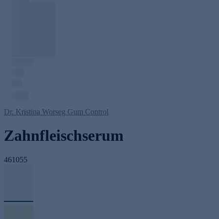
Dr. Kristina Worseg Gum Control
Zahnfleischserum
461055