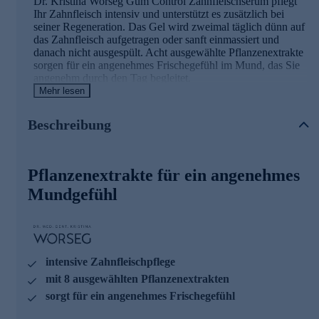
Dr. Kristina Worseg Gum Control Zahnfleischserum pflegt
Ihr Zahnfleisch intensiv und unterstützt es zusätzlich bei
seiner Regeneration. Das Gel wird zweimal täglich dünn auf
das Zahnfleisch aufgetragen oder sanft einmassiert und
danach nicht ausgespült. Acht ausgewählte Pflanzenextrakte
sorgen für ein angenehmes Frischegefühl im Mund, das Sie
angenehm durch den Tag begleitet.
Mehr lesen
Die Hauptwirkstoff und ihre Wirkung im
Beschreibung
Überblick
Mit Zinkchlorid (INCI: Zinc Chloride)
Antibakterielles Zink reduziert Plaque, Zahnstein und
Pflanzenextrakte für ein angenehmes
Zahnfleischreizungen
Intensive Zahnfleischpflege mit acht ausgewählten
Mundgefühl
Pflanzenextrakten, Hyaluronsäure, Panthenol, Vitamin E
und Allantoin
Sorgt für ein angenehmes Frischegefühl
Hinweis: Nach dem Auftragen mindestens 5 Minuten
intensive Zahnfleischpflege
warten, bevor Sie essen oder trinken.
mit 8 ausgewählten Pflanzenextrakten
Jetzt online bestellen und das frische Gefühl im Mund
sorgt für ein angenehmes Frischegefühl
genießen.