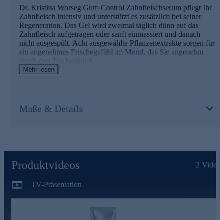
Dr. Kristina Worseg Gum Control Zahnfleischserum pflegt Ihr
Zahnfleisch intensiv und unterstützt es zusätzlich bei seiner
Regeneration. Das Gel wird zweimal täglich dünn auf das
Zahnfleisch aufgetragen oder sanft einmassiert und danach
nicht ausgespült. Acht ausgewählte Pflanzenextrakte sorgen für
ein angenehmes Frischegefühl im Mund, das Sie angenehm
durch den Tag begleitet.
Mehr lesen
Die Hauptwirkstoff und ihre Wirkung im
Überblick
Maße & Details
Mit Zinkchlorid (INCI: Zinc Chloride)
Antibakterielles Zink reduziert Plaque, Zahnstein und
Zahnfleischreizungen
Intensive Zahnfleischpflege mit acht ausgewählten
Pflanzenextrakten, Hyaluronsäure, Panthenol, Vitamin E
und Allantoin
Produktvideos
Sorgt für ein angenehmes Frischegefühl
2
Video
Hinweis: Nach dem Auftragen mindestens 5 Minuten
TV-Präsentation
warten, bevor Sie essen oder trinken.
Jetzt online bestellen und das frische Gefühl im Mund
genießen.