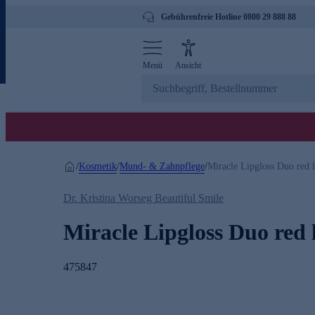
Gebührenfreie Hotline 0800 29 888 88
Menü
Ansicht
Kosmetik
Mund- & Zahnpflege
/
/
/
Miracle Lipgloss Duo red l
Dr. Kristina Worseg Beautiful Smile
Miracle Lipgloss Duo red l
475847