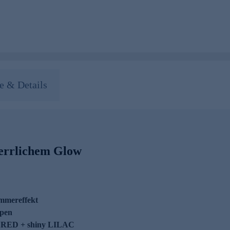
 & Details
herrlichem Glow
immereffekt
ppen
sy RED + shiny LILAC