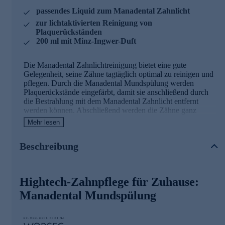
passendes Liquid zum Manadental Zahnlicht
zur lichtaktivierten Reinigung von
Plaquerückständen
200 ml mit Minz-Ingwer-Duft
Die Manadental Zahnlichtreinigung bietet eine gute
Gelegenheit, seine Zähne tagtäglich optimal zu reinigen und
pflegen. Durch die Manadental Mundspülung werden
Plaquerückstände eingefärbt, damit sie anschließend durch
die Bestrahlung mit dem Manadental Zahnlicht entfernt
werden können. Abschließend werden die Zähne ganz
normal geputzt. Die lichtaktivierbare Spülung enthält
Mehr lesen
natürliche Inhaltsstoffe und wird idealerweise alle zwei Tage
angewendet. Bei einem solchen Turnus reicht die 200 ml
Beschreibung
Flasche für einen Monat.
Freuen Sie sich auf perfekt gepflegte Zähne und ein
strahlendes Lächeln. Jetzt gleich online bestellen.
Hightech-Zahnpflege für Zuhause:
Manadental Mundspülung