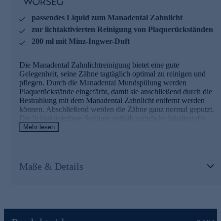
passendes Liquid zum Manadental Zahnlicht
zur lichtaktivierten Reinigung von Plaquerückständen
200 ml mit Minz-Ingwer-Duft
Die Manadental Zahnlichtreinigung bietet eine gute
Gelegenheit, seine Zähne tagtäglich optimal zu reinigen und
pflegen. Durch die Manadental Mundspülung werden
Plaquerückstände eingefärbt, damit sie anschließend durch die
Bestrahlung mit dem Manadental Zahnlicht entfernt werden
können. Abschließend werden die Zähne ganz normal geputzt.
Die lichtaktivierbare Spülung enthält natürliche Inhaltsstoffe
und wird idealerweise alle zwei Tage angewendet. Bei einem
Mehr lesen
solchen Turnus reicht die 200 ml Flasche für einen Monat.
Freuen Sie sich auf perfekt gepflegte Zähne und ein
strahlendes Lächeln. Jetzt gleich online bestellen.
Maße & Details