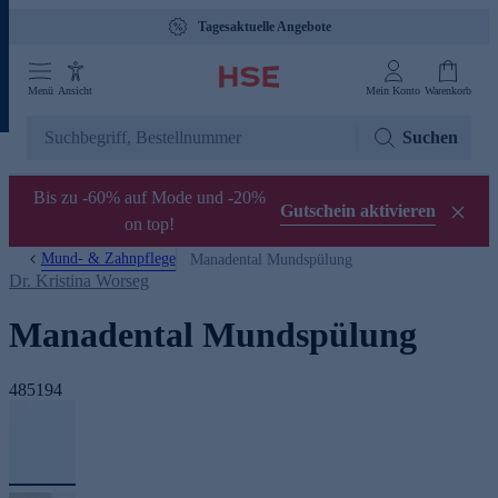
Tagesaktuelle Angebote
Menü
Ansicht
Mein Konto
Warenkorb
Suchen
Bis zu -60% auf Mode und -20%
Gutschein aktivieren
on top!
Mund- & Zahnpflege
Manadental Mundspülung
Dr. Kristina Worseg
Manadental Mundspülung
485194