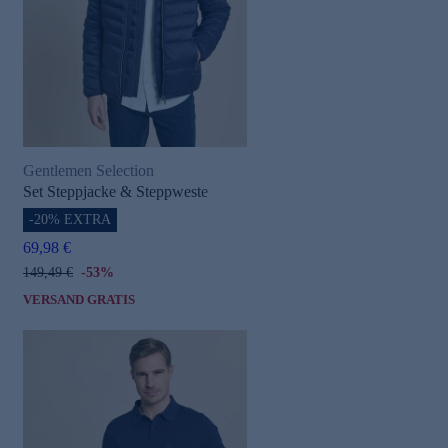
Gentlemen Selection
e
Set Steppjacke & Steppweste
-20% EXTRA
69,98 €
149,49 €
-53%
VERSAND GRATIS