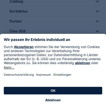
Zahlung
Rechtliches
Partner
Über HSE
Im TV
HSE International
Versand durch
Folge uns
AGB
Datenschutz
Impressum
Alle Rechte vorbehalten. Alle Preise inkl. gesetzlicher MwSt., zzgl. Versandkosten.