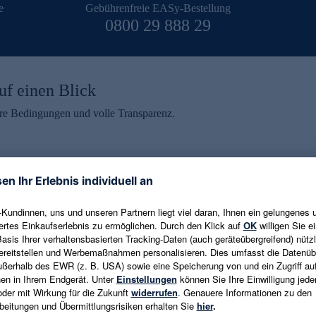
e
Gebührenfreie EASy-Bestellung
0800 29 888 29
uf einen Blick
aire Bedingungen und volle Transparenz.
ein erhalten
eren und aktuelle Trends,
E-Mail-Adresse eingeben
alten. Als Dankeschön
ne Abmeldung ist jederzeit in
Es gelten die
Datenschutzrichtlinien
un