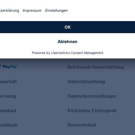
Kundenbewertung
ahlung
Rechtliches
Beschwerde/Streitschlichtung
astschrift
Widerrufsbelehrung
echnung
Datenschutzeinstellungen
atenkauf
Rücknahme Elektrogeräte
reditkarte
Barrierefreiheit