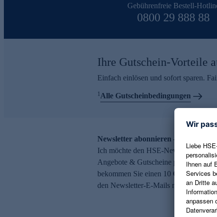
Gebührenfreie Bestell-Hotlin
0800 29 888 88
Ihre Gutschein-Vorteile a
Einfach einlösen und sofort sparen. F
1
Alle Gutscheinbedingungen
Newsletter abonnieren – 10 € Gutsch
Ich möchte den HSE-Newsletter abonni
Angebote & Gutscheine per E-Mail erh
bekommen Sie einen 10 € Gutschein. Ei
den Newsletter-E-Mails möglich.