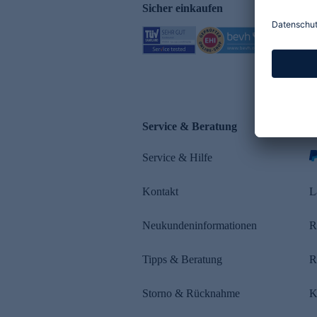
Sicher einkaufen
Service & Beratung
Z
Service & Hilfe
s
Kontakt
L
Neukundeninformationen
R
Tipps & Beratung
R
Storno & Rücknahme
K