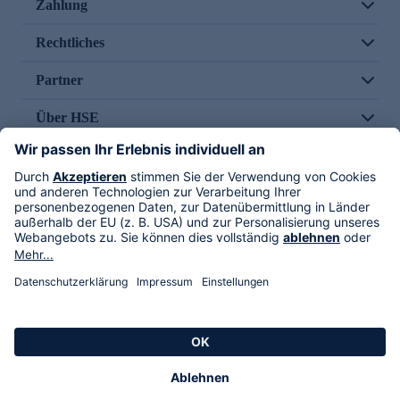
Zahlung
Rechtliches
Partner
Über HSE
Im TV
HSE International
Versand durch
Folge uns
AGB
Datenschutz
Impressum
Alle Rechte vorbehalten. Alle Preise inkl. gesetzlicher MwSt., zzgl. Versandkosten.