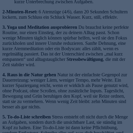
kurze Unterbrechung zwischen Aufgaben.
2-Minuten-Reset:
6 Atemzüge (4/6), dann 20 Sekunden Schultern
lockern, zum Schluss ein Schluck Wasser. Kurz, still, effektiv.
3. Yoga und Meditation ausprobieren
Du brauchst keine perfekte
Routine, nur einen Einstieg, der zu deinem Alltag passt. Schon
wenige Minuten täglich können spürbar helfen, weil sie den Fokus
zurückholen und innere Unruhe reduzieren. Sanfte Dehnung, eine
kurze Atemmeditation oder ein Bodyscan: alles zählt, wenn es
regelmäßig passiert. Das ist der Unterschied zwischen „mal kurz
entspannen“ und alltagstauglicher
Stressbewältigung
, die mit der
Zeit stabiler wird.
4. Raus in die Natur gehen
Natur ist der einfachste Gegenpol zur
Dauerreizung: weniger Lärm, weniger Tempo, mehr Weite. Ein
kurzer Spaziergang reicht, wenn er wirklich als Pause genutzt wird,
ohne Podcast, ohne Scrollen, ohne zusätzliche Inputs. Tageslicht,
Bewegung und Grün beruhigen den Kopf, weil sie Reize ordnen,
statt sie zu vermehren. Wenn wenig Zeit bleibt: zehn Minuten sind
besser als gar nichts.
5. To-do-Liste schreiben
Stress entsteht oft nicht durch die Menge
an Aufgaben, sondern durch die unsichtbare Last, sie ständig im
Kopf zu halten. Eine To-do-Liste ist dann keine Pflichtübung,
sondern Entlastung. Schreibe alles auf, was dich beschäftigt, und