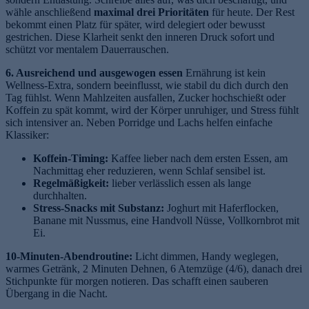
wähle anschließend
maximal drei Prioritäten
für heute. Der Rest
bekommt einen Platz für später, wird delegiert oder bewusst
gestrichen. Diese Klarheit senkt den inneren Druck sofort und
schützt vor mentalem Dauerrauschen.
6. Ausreichend und ausgewogen essen
Ernährung ist kein
Wellness-Extra, sondern beeinflusst, wie stabil du dich durch den
Tag fühlst. Wenn Mahlzeiten ausfallen, Zucker hochschießt oder
Koffein zu spät kommt, wird der Körper unruhiger, und Stress fühlt
sich intensiver an. Neben Porridge und Lachs helfen einfache
Klassiker:
Koffein-Timing:
Kaffee lieber nach dem ersten Essen, am
Nachmittag eher reduzieren, wenn Schlaf sensibel ist.
Regelmäßigkeit:
lieber verlässlich essen als lange
durchhalten.
Stress-Snacks mit Substanz:
Joghurt mit Haferflocken,
Banane mit Nussmus, eine Handvoll Nüsse, Vollkornbrot mit
Ei.
10-Minuten-Abendroutine:
Licht dimmen, Handy weglegen,
warmes Getränk, 2 Minuten Dehnen, 6 Atemzüge (4/6), danach drei
Stichpunkte für morgen notieren. Das schafft einen sauberen
Übergang in die Nacht.