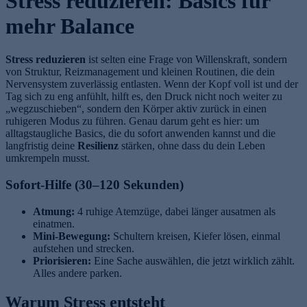
Stress reduzieren: Basics für
mehr Balance
Stress reduzieren
ist selten eine Frage von Willenskraft, sondern
von Struktur, Reizmanagement und kleinen Routinen, die dein
Nervensystem zuverlässig entlasten. Wenn der Kopf voll ist und der
Tag sich zu eng anfühlt, hilft es, den Druck nicht noch weiter zu
„wegzuschieben“, sondern den Körper aktiv zurück in einen
ruhigeren Modus zu führen. Genau darum geht es hier: um
alltagstaugliche Basics, die du sofort anwenden kannst und die
langfristig deine
Resilienz
stärken, ohne dass du dein Leben
umkrempeln musst.
Sofort-Hilfe (30–120 Sekunden)
Atmung:
4 ruhige Atemzüge, dabei länger ausatmen als
einatmen.
Mini-Bewegung:
Schultern kreisen, Kiefer lösen, einmal
aufstehen und strecken.
Priorisieren:
Eine Sache auswählen, die jetzt wirklich zählt.
Alles andere parken.
Warum Stress entsteht