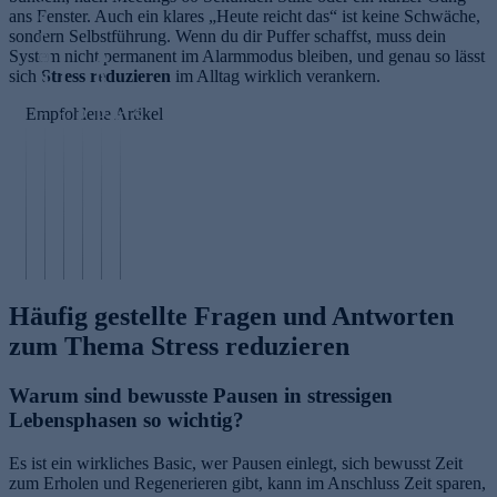
ans Fenster. Auch ein klares „Heute reicht das“ ist keine Schwäche,
e
sondern Selbstführung. Wenn du dir Puffer schaffst, muss dein
r
System nicht permanent im Alarmmodus bleiben, und genau so lässt
ei
A
sich
n
Stress reduzieren
T
n
im Alltag wirklich verankern.
M
s
r
ti
Empfohlene Artikel
ic
c
o
P
P
S
ro
h
c
r
ol
ki
n
l
k
o
l
ni
ee
a
e
p
u
m
dl
f
n
o
ti
al
in
e
ö
li
o
is
g
n
l
s
n
m
Häufig gestellte Fragen und Antworten
zum Thema Stress reduzieren
Warum sind bewusste Pausen in stressigen
Lebensphasen so wichtig?
Es ist ein wirkliches Basic, wer Pausen einlegt, sich bewusst Zeit
zum Erholen und Regenerieren gibt, kann im Anschluss Zeit sparen,