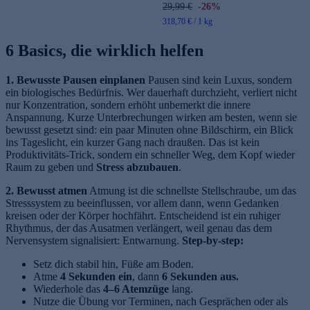
29,99 €
-26%
318,70 € / 1 kg
6 Basics, die wirklich helfen
1. Bewusste Pausen einplanen
Pausen sind kein Luxus, sondern
ein biologisches Bedürfnis. Wer dauerhaft durchzieht, verliert nicht
nur Konzentration, sondern erhöht unbemerkt die innere
Anspannung. Kurze Unterbrechungen wirken am besten, wenn sie
bewusst gesetzt sind: ein paar Minuten ohne Bildschirm, ein Blick
ins Tageslicht, ein kurzer Gang nach draußen. Das ist kein
Produktivitäts-Trick, sondern ein schneller Weg, dem Kopf wieder
Raum zu geben und
Stress abzubauen
.
2. Bewusst atmen
Atmung ist die schnellste Stellschraube, um das
Stresssystem zu beeinflussen, vor allem dann, wenn Gedanken
kreisen oder der Körper hochfährt. Entscheidend ist ein ruhiger
Rhythmus, der das Ausatmen verlängert, weil genau das dem
Nervensystem signalisiert: Entwarnung.
Step-by-step:
Setz dich stabil hin, Füße am Boden.
Atme
4 Sekunden ein
, dann
6 Sekunden aus.
Wiederhole das
4–6 Atemzüge
lang.
Nutze die Übung vor Terminen, nach Gesprächen oder als