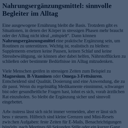
Nahrungsergänzungsmittel: sinnvolle
Begleiter im Alltag
Eine ausgewogene Ernährung bleibt die Basis. Trotzdem gibt es
Situationen, in denen der Körper in stressigen Phasen mehr braucht
oder der Alltag nicht ideal „mitspielt“. Dann können
Nahrungsergänzungsmittel
eine praktische Ergänzung sein, um
Routinen zu unterstützen. Wichtig ist, realistisch zu bleiben:
Supplements ersetzen keine Pausen, keinen Schlaf und keine
Stressbewältigung, sie können aber dabei helfen, Nährstofflücken zu
schließen oder bestimmte Bedürfnisse im Alltag mitzudenken.
Viele Menschen greifen in stressigen Zeiten zum Beispiel zu
Magnesium
,
B-Vitaminen
oder
Omega-3-Fettsäuren
.
Entscheidend sind Qualität, Dosierung und eine Anwendung, die zu
dir passt. Wenn du regelmäßig Medikamente einnimmst, schwanger
bist oder gesundheitliche Fragen hast, lohnt es sich, vorab ärztlichen
Rat einzuholen. So bleibt die Ergänzung sicher und sinnvoll
eingebettet.
Arbeitsstress lässt sich nicht immer vermeiden, aber er lässt sich
B
besser steuern. Hilfreich sind kleine Grenzen und Mini-Resets
e
zwischen Aufgaben: feste Zeiten für E-Mails, Benachrichtigungen
s
bündeln, nach Meetings 60 Sekunden Stille oder ein kurzer Gang
s