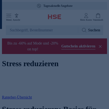
Tagesaktuelle Angebote
Menü
Ansicht
Mein Konto
Warenkorb
Suchen
Bis zu -60% auf Mode und -20%
Gutschein aktivieren
on top!
Stress reduzieren
Ratgeber-Übersicht