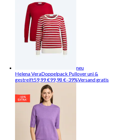
neu
Helena Vera
Doppelpack Pullover uni &
gestreift
59,99 €
99,98 €
-
39
%
Versand gratis