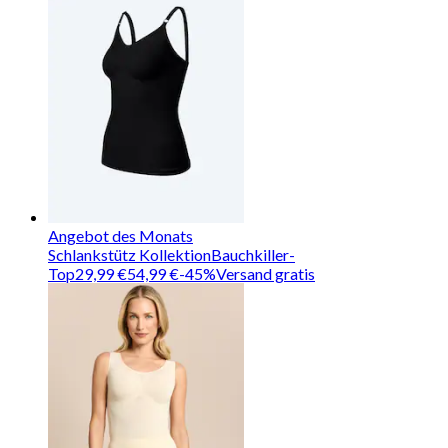
Angebot des Monats
Schlankstütz Kollektion
Bauchkiller-
Top
29,99 €
54,99 €
-
45
%
Versand gratis