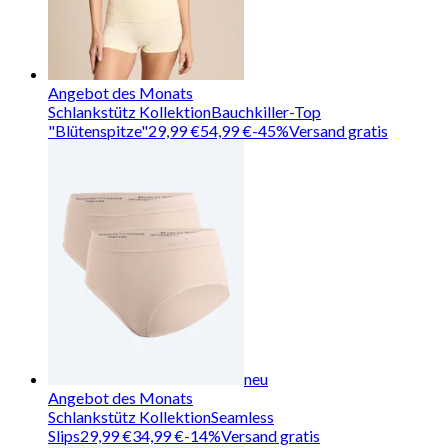
Angebot des Monats
Schlankstütz Kollektion
Bauchkiller-Top
"Blütenspitze"
29,99 €
54,99 €
-
45
%
Versand gratis
neu
Angebot des Monats
Schlankstütz Kollektion
Seamless
Slips
29,99 €
34,99 €
-
14
%
Versand gratis