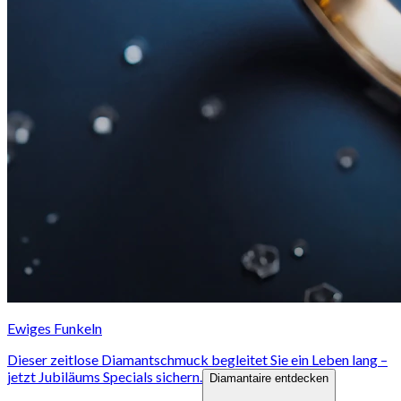
Ewiges Funkeln
Dieser zeitlose Diamantschmuck begleitet Sie ein Leben lang –
jetzt Jubiläums Specials sichern.
Diamantaire entdecken