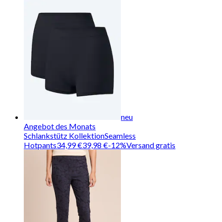
neu
Angebot des Monats
Schlankstütz Kollektion
Seamless
Hotpants
34,99 €
39,98 €
-
12
%
Versand gratis