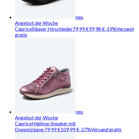
neu
Angebot der Woche
Caprice
Slipper Hirschleder
79,99 €
99,98 €
-
19
%
Versand
gratis
neu
Angebot der Woche
Caprice
Hightop Sneaker mit
Doppelzipper
79,99 €
109,99 €
-
27
%
Versand gratis