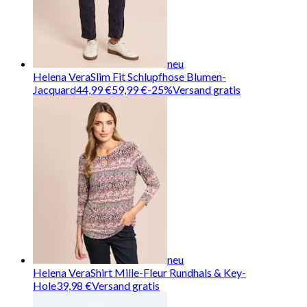
neu
Helena Vera
Slim Fit Schlupfhose Blumen-
Jacquard
44,99 €
59,99 €
-
25
%
Versand gratis
neu
Helena Vera
Shirt Mille-Fleur Rundhals & Key-
Hole
39,98 €
Versand gratis