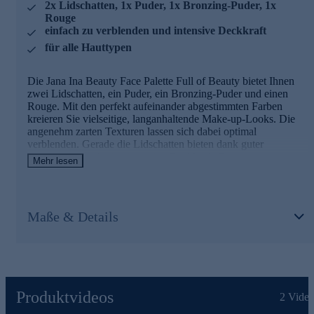
2x Lidschatten, 1x Puder, 1x Bronzing-Puder, 1x
Rouge
einfach zu verblenden und intensive Deckkraft
für alle Hauttypen
Die Jana Ina Beauty Face Palette Full of Beauty bietet Ihnen
zwei Lidschatten, ein Puder, ein Bronzing-Puder und einen
Rouge. Mit den perfekt aufeinander abgestimmten Farben
kreieren Sie vielseitige, langanhaltende Make-up-Looks. Die
angenehm zarten Texturen lassen sich dabei optimal
verblenden. Gerade die Lidschatten bieten dank guter
Farbabgabe auch eine intensive Deckkraft. Das extravagante
Mehr lesen
Design der Kassette mit integriertem Spiegel macht die Palette
zum absoluten Beauty-Must-have.
Für vielseitige Looks mit nur einer Palette. Jetzt online
Maße & Details
bestellen.
Produktvideos
2
Video