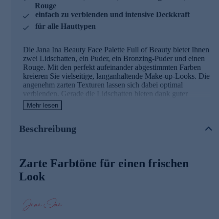
Rouge
einfach zu verblenden und intensive Deckkraft
für alle Hauttypen
Die Jana Ina Beauty Face Palette Full of Beauty bietet Ihnen
zwei Lidschatten, ein Puder, ein Bronzing-Puder und einen
Rouge. Mit den perfekt aufeinander abgestimmten Farben
kreieren Sie vielseitige, langanhaltende Make-up-Looks. Die
angenehm zarten Texturen lassen sich dabei optimal
verblenden. Gerade die Lidschatten bieten dank guter
Farbabgabe auch eine intensive Deckkraft. Das extravagante
Mehr lesen
Design der Kassette mit integriertem Spiegel macht die
Palette zum absoluten Beauty-Must-have.
Beschreibung
Für vielseitige Looks mit nur einer Palette. Jetzt online
bestellen.
Zarte Farbtöne für einen frischen
Look