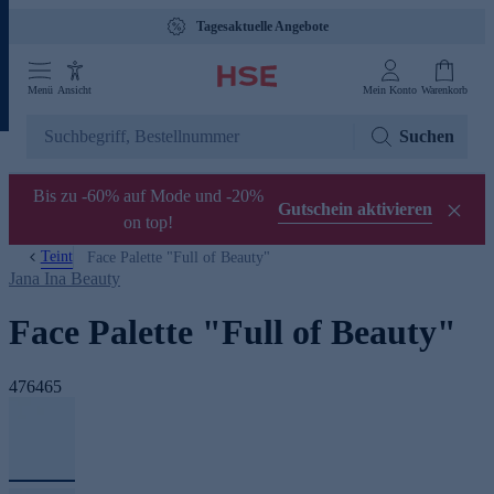
Tagesaktuelle Angebote
Menü
Ansicht
Mein Konto
Warenkorb
Suchen
Bis zu -60% auf Mode und -20%
Gutschein aktivieren
on top!
Teint
Face Palette "Full of Beauty"
Jana Ina Beauty
Face Palette "Full of Beauty"
476465