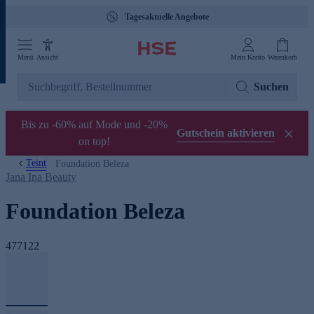
Tagesaktuelle Angebote
Menü
Ansicht
Mein Konto
Warenkorb
Suchen
Bis zu -60% auf Mode und -20%
Gutschein aktivieren
on top!
Teint
Foundation Beleza
Jana Ina Beauty
Foundation Beleza
477122