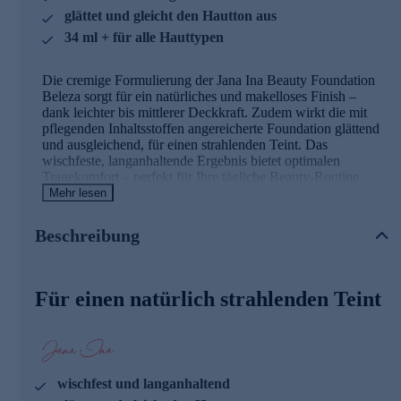
glättet und gleicht den Hautton aus
34 ml + für alle Hauttypen
Die cremige Formulierung der Jana Ina Beauty Foundation
Beleza sorgt für ein natürliches und makelloses Finish –
dank leichter bis mittlerer Deckkraft. Zudem wirkt die mit
pflegenden Inhaltsstoffen angereicherte Foundation glättend
und ausgleichend, für einen strahlenden Teint. Das
wischfeste, langanhaltende Ergebnis bietet optimalen
Tragekomfort – perfekt für Ihre tägliche Beauty-Routine.
Mehr lesen
Die Hauptinhaltsstoffe und ihre Wirkung
Beschreibung
Geranienöl
wirkt antioxidativ, antimikrobiell und hilft,
die natürlichen Öle der Haut auszugleichen. So sorgt es
für einen glatten, ebenmäßigen Teint.
Für einen natürlich strahlenden Teint
Glycerin
ist ein hervorragender Feuchtigkeitsspender,
für ein weiches Hautgefühl.
Grapefruitkernöl
ist bekannt für seine sanften,
pflegenden Eigenschaften und sorgt für ein frisches
Hautgefühl.
Sodium Hyaluronate
ist eine Form von Hyaluronsäure,
wischfest und langanhaltend
die hilft, den optimalen Feuchtigkeitsgehalt der Haut zu