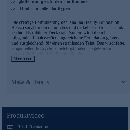
glättet und gleicht den Hautton aus
bewahren und ein pralles, glattes Hautbild zu
unterstützen.
34 ml + für alle Hauttypen
Für eine Haut mit wunderschönem Glow gleich online
Die cremige Formulierung der Jana Ina Beauty Foundation
bestellen.
Beleza sorgt für ein natürliches und makelloses Finish – dank
leichter bis mittlerer Deckkraft. Zudem wirkt die mit
pflegenden Inhaltsstoffen angereicherte Foundation glättend
und ausgleichend, für einen strahlenden Teint. Das wischfeste,
langanhaltende Ergebnis bietet optimalen Tragekomfort –
perfekt für Ihre tägliche Beauty-Routine.
Mehr lesen
Die Hauptinhaltsstoffe und ihre Wirkung
Geranienöl
wirkt antioxidativ, antimikrobiell und hilft, die
Maße & Details
natürlichen Öle der Haut auszugleichen. So sorgt es für
einen glatten, ebenmäßigen Teint.
Glycerin
ist ein hervorragender Feuchtigkeitsspender, für
ein weiches Hautgefühl.
Grapefruitkernöl
ist bekannt für seine sanften, pflegenden
Eigenschaften und sorgt für ein frisches Hautgefühl.
Sodium Hyaluronate
ist eine Form von Hyaluronsäure,
Produktvideo
die hilft, den optimalen Feuchtigkeitsgehalt der Haut zu
bewahren und ein pralles, glattes Hautbild zu unterstützen.
TV-Präsentation