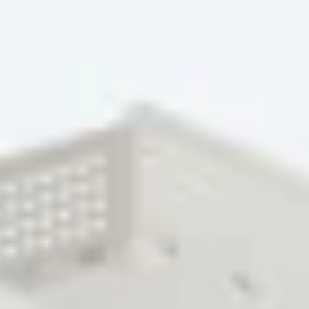
ndkostenfrei!
 Code DANKE nutzen.