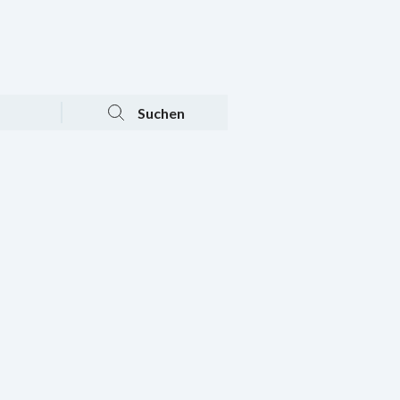
Tagesaktuelle Angebote
Mein Konto
Warenkorb
Suchen
n