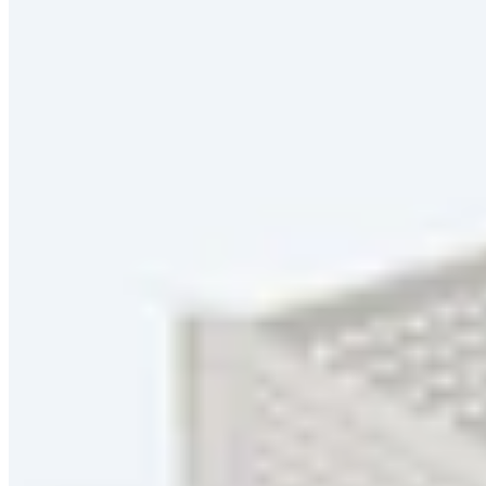
Filter
48 von 49 Produkten
Tolle Angebote rund um Haushalt und Küche – viele davon versa
Für Neukunden: 10€ Gutschein bei Bestellungen ab 40€. Jetzt
Gutschein aktivieren