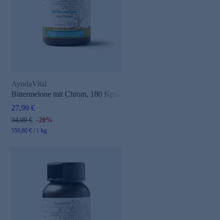
AyudaVital
e
Bittermelone mit Chrom, 180 Kps.
27,99 €
34,99 €
-20%
559,80 € / 1 kg