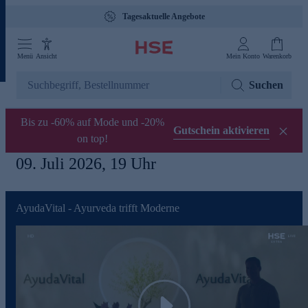
Tagesaktuelle Angebote
Menü
Ansicht
Mein Konto
Warenkorb
Suchen
Bis zu -60% auf Mode und -20%
Gutschein aktivieren
on top!
09. Juli 2026, 19 Uhr
AyudaVital - Ayurveda trifft Moderne