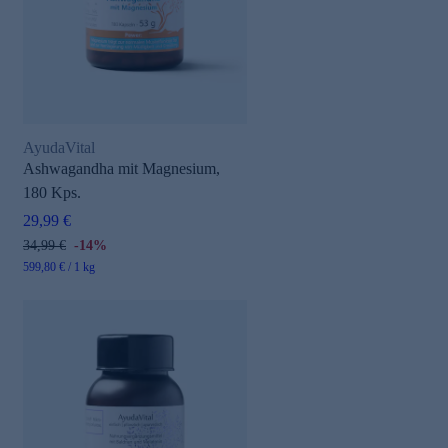
AyudaVital
Ashwagandha mit Magnesium,
180 Kps.
29,99 €
34,99 €
-14%
599,80 € / 1 kg