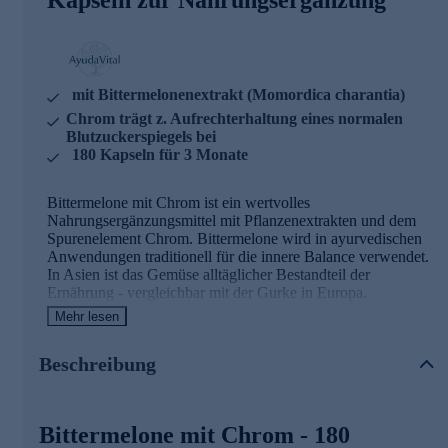
mit Bittermelonenextrakt (Momordica charantia)
Chrom trägt z. Aufrechterhaltung eines normalen
Blutzuckerspiegels bei
180 Kapseln für 3 Monate
Bittermelone mit Chrom ist ein wertvolles
Nahrungsergänzungsmittel mit Pflanzenextrakten und dem
Spurenelement Chrom. Bittermelone wird in ayurvedischen
Anwendungen traditionell für die innere Balance verwendet.
In Asien ist das Gemüse alltäglicher Bestandteil der
Ernährung - vergleichbar mit der Gurke in Europa.
Mehr lesen
Bittermelone mit Chrom
- Zutaten und
Wirkstoffe
Beschreibung
Bittermelonenextrakt (Momordica charantia) - 400 mg
pro Tagesdosis, standardisiert auf Bitterstoffe
Bittermelone mit Chrom - 180
Chrom - 40 µg pro Tagesdosis (100 % NRV)