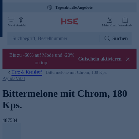
Tagesaktuelle Angebote
Menü
Ansicht
Mein Konto
Warenkorb
Suchen
Bis zu -60% auf Mode und -20%
Gutschein aktivieren
on top!
Herz & Kreislauf
Bittermelone mit Chrom, 180 Kps.
AyudaVital
Bittermelone mit Chrom, 180
Kps.
487584