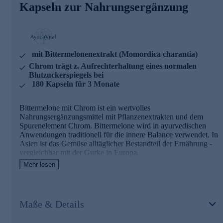
Chrom trägt zur Aufrechterhaltung eines normalen
Kapseln zur Nahrungsergänzung
Blutzuckerspiegels bei
AyudaVital - einfach, pflanzlich, ayurvedisch
AyudaVital macht die Erfahrungen der ayurvedischen
mit Bittermelonenextrakt (Momordica charantia)
Pflanzenlehre für den Alltag nutzbar. Dem Team von
Chrom trägt z. Aufrechterhaltung eines normalen
AyudaVital ist es besonders wichtig, dass Sie genau wissen,
Blutzuckerspiegels bei
was Sie einnehmen. Deshalb folgt jedes Produkt dem
180 Kapseln für 3 Monate
Prinzip der stringenten Einfachheit: Ein pflanzlicher
Hauptinhaltsstoff, ein ergänzender Mikronährstoff. Nicht
mehr. Was keinen Beitrag leistet, kommt nicht in die Kapsel.
Bittermelone mit Chrom ist ein wertvolles
Nahrungsergänzungsmittel mit Pflanzenextrakten und dem
Bestellen Sie gleich hier ganz bequem im Onlineshop.
Spurenelement Chrom. Bittermelone wird in ayurvedischen
Anwendungen traditionell für die innere Balance verwendet. In
Asien ist das Gemüse alltäglicher Bestandteil der Ernährung -
vergleichbar mit der Gurke in Europa.
Mehr lesen
Bittermelone mit Chrom
- Zutaten und
Wirkstoffe
Maße & Details
Bittermelonenextrakt (Momordica charantia) - 400 mg pro
Tagesdosis, standardisiert auf Bitterstoffe
Chrom - 40 µg pro Tagesdosis (100 % NRV)