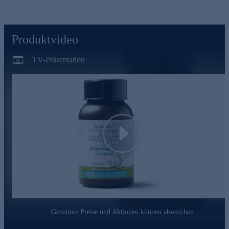
Chrom trägt zur Aufrechterhaltung eines normalen
Blutzuckerspiegels bei
Produktvideo
AyudaVital - einfach, pflanzlich, ayurvedisch
AyudaVital macht die Erfahrungen der ayurvedischen
TV-Präsentation
Pflanzenlehre für den Alltag nutzbar. Dem Team von
AyudaVital ist es besonders wichtig, dass Sie genau wissen,
was Sie einnehmen. Deshalb folgt jedes Produkt dem Prinzip
der stringenten Einfachheit: Ein pflanzlicher Hauptinhaltsstoff,
ein ergänzender Mikronährstoff. Nicht mehr. Was keinen
Beitrag leistet, kommt nicht in die Kapsel.
Bestellen Sie gleich hier ganz bequem im Onlineshop.
Play
Genannte Preise und Aktionen können abweichen