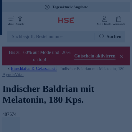
Tagesaktuelle Angebote
Menü
Ansicht
Mein Konto
Warenkorb
Suchen
Bis zu -60% auf Mode und -20%
Gutschein aktivieren
on top!
Einschlafen & Gelassenheit
Indischer Baldrian mit Melatonin, 180 Kps.
AyudaVital
Indischer Baldrian mit
Melatonin, 180 Kps.
487574