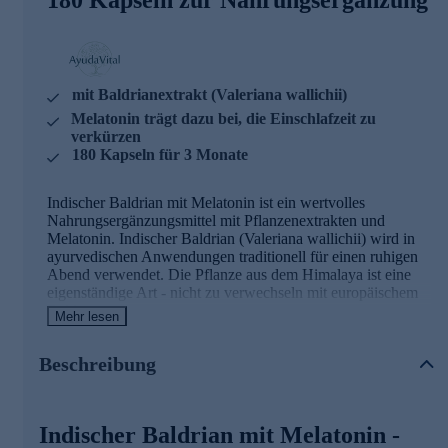
mit Baldrianextrakt (Valeriana wallichii)
Melatonin trägt dazu bei, die Einschlafzeit zu
verkürzen
180 Kapseln für 3 Monate
Indischer Baldrian mit Melatonin ist ein wertvolles
Nahrungsergänzungsmittel mit Pflanzenextrakten und
Melatonin. Indischer Baldrian (Valeriana wallichii) wird in
ayurvedischen Anwendungen traditionell für einen ruhigen
Abend verwendet. Die Pflanze aus dem Himalaya ist eine
eigenständige Art - nicht zu verwechseln mit europäischem
Baldrian.
Mehr lesen
Indischer Baldrian mit Melatonin
- Zutaten
Beschreibung
und Wirkstoffe
Baldrianextrakt (Valeriana wallichii) - 300 mg pro
Indischer Baldrian mit Melatonin -
Tagesdosis, indischer Baldrian aus dem Himalaya