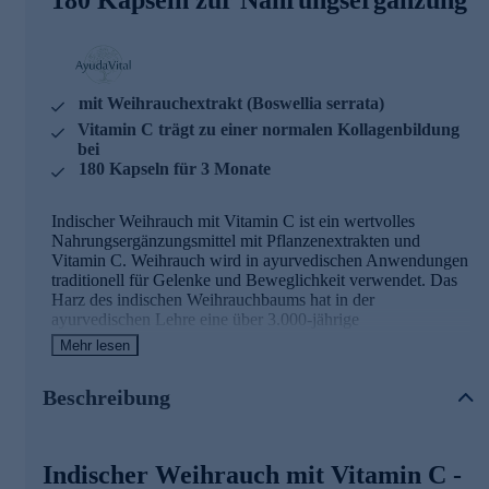
mit Weihrauchextrakt (Boswellia serrata)
Vitamin C trägt zu einer normalen Kollagenbildung
bei
180 Kapseln für 3 Monate
Indischer Weihrauch mit Vitamin C ist ein wertvolles
Nahrungsergänzungsmittel mit Pflanzenextrakten und
Vitamin C. Weihrauch wird in ayurvedischen Anwendungen
traditionell für Gelenke und Beweglichkeit verwendet. Das
Harz des indischen Weihrauchbaums hat in der
ayurvedischen Lehre eine über 3.000-jährige
Dokumentation.
Mehr lesen
Indischer Weihrauch mit Vitamin C - Zutaten
Beschreibung
und Wirkstoffe
Weihrauchextrakt (Boswellia serrata) - 340 mg pro
Indischer Weihrauch mit Vitamin C -
Tagesdosis, standardisiert auf Boswelliasäuren