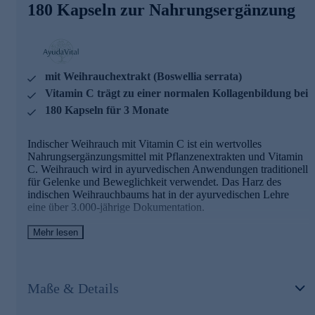
Vitamin C - 80 mg pro Tagesdosis (100 % NRV)
180 Kapseln zur Nahrungsergänzung
Vitamin C trägt zu einer normalen Kollagenbildung für
eine normale Funktion der Knorpel bei
AyudaVital - einfach, pflanzlich, ayurvedisch
mit Weihrauchextrakt (Boswellia serrata)
AyudaVital macht die Erfahrungen der ayurvedischen
Vitamin C trägt zu einer normalen Kollagenbildung bei
Pflanzenlehre für den Alltag nutzbar. Dem Team von
AyudaVital ist es besonders wichtig, dass Sie genau wissen,
180 Kapseln für 3 Monate
was Sie einnehmen. Deshalb folgt jedes Produkt dem
Prinzip der stringenten Einfachheit: Ein pflanzlicher
Indischer Weihrauch mit Vitamin C ist ein wertvolles
Hauptinhaltsstoff, ein ergänzender Mikronährstoff. Nicht
Nahrungsergänzungsmittel mit Pflanzenextrakten und Vitamin
mehr. Was keinen Beitrag leistet, kommt nicht in die Kapsel.
C. Weihrauch wird in ayurvedischen Anwendungen traditionell
für Gelenke und Beweglichkeit verwendet. Das Harz des
Bestellen Sie gleich hier ganz bequem im Onlineshop.
indischen Weihrauchbaums hat in der ayurvedischen Lehre
eine über 3.000-jährige Dokumentation.
Mehr lesen
Indischer Weihrauch mit Vitamin C - Zutaten
und Wirkstoffe
Weihrauchextrakt (Boswellia serrata) - 340 mg pro
Maße & Details
Tagesdosis, standardisiert auf Boswelliasäuren
Vitamin C - 80 mg pro Tagesdosis (100 % NRV)