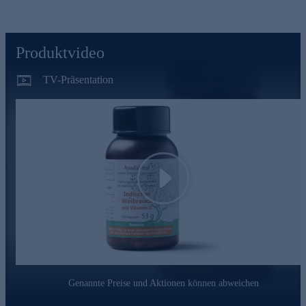
Vitamin C trägt zu einer normalen Kollagenbildung für eine
normale Funktion der Knorpel bei
AyudaVital - einfach, pflanzlich, ayurvedisch
Produktvideo
AyudaVital macht die Erfahrungen der ayurvedischen
TV-Präsentation
Pflanzenlehre für den Alltag nutzbar. Dem Team von
AyudaVital ist es besonders wichtig, dass Sie genau wissen,
was Sie einnehmen. Deshalb folgt jedes Produkt dem Prinzip
der stringenten Einfachheit: Ein pflanzlicher Hauptinhaltsstoff,
ein ergänzender Mikronährstoff. Nicht mehr. Was keinen
Beitrag leistet, kommt nicht in die Kapsel.
Bestellen Sie gleich hier ganz bequem im Onlineshop.
Play
Genannte Preise und Aktionen können abweichen