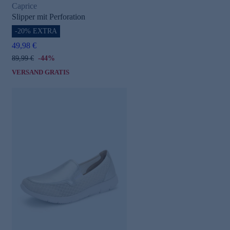
Caprice
Slipper mit Perforation
-20% EXTRA
49,98 €
89,99 €
-44%
VERSAND GRATIS