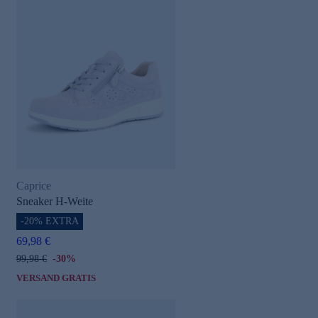
Caprice
Sneaker H-Weite
-20% EXTRA
69,98 €
99,98 €
-30%
VERSAND GRATIS