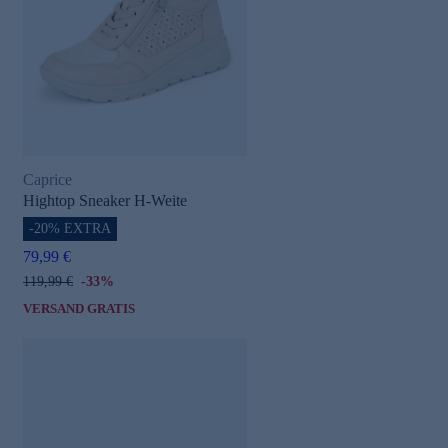
Caprice
Hightop Sneaker H-Weite
-20% EXTRA
79,99 €
119,99 €
-33%
VERSAND GRATIS