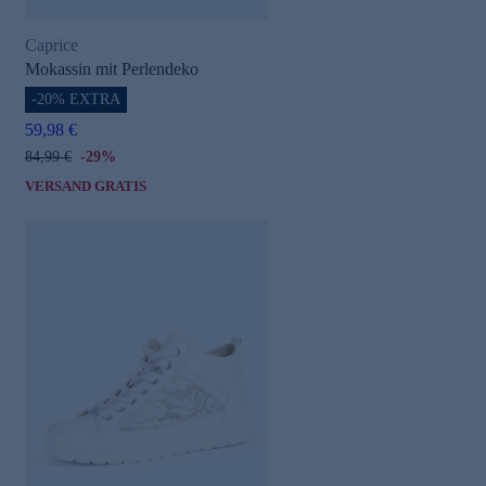
Caprice
Mokassin mit Perlendeko
-20% EXTRA
59,98 €
84,99 €
-29%
VERSAND GRATIS