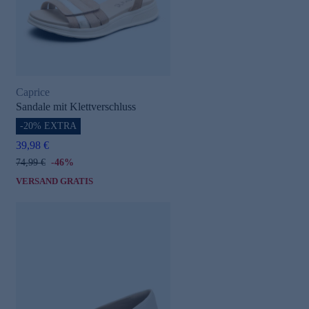
Caprice
Sandale mit Klettverschluss
-20% EXTRA
39,98 €
74,99 €
-46%
VERSAND GRATIS