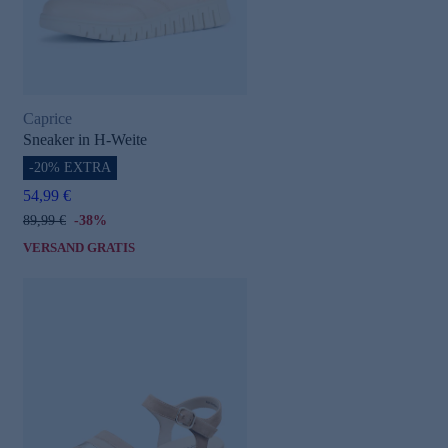
Caprice
Sneaker in H-Weite
-20% EXTRA
54,99 €
89,99 €
-38%
VERSAND GRATIS