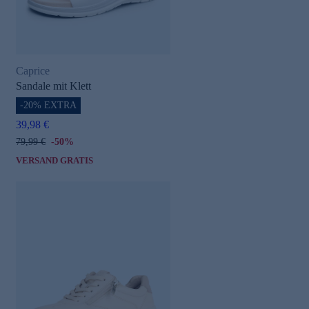
Caprice
Sandale mit Klett
-20% EXTRA
39,98 €
79,99 €
-50%
VERSAND GRATIS