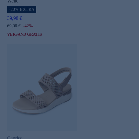
Weite
-20% EXTRA
39,98 €
69,98 €
-42%
VERSAND GRATIS
Caprice