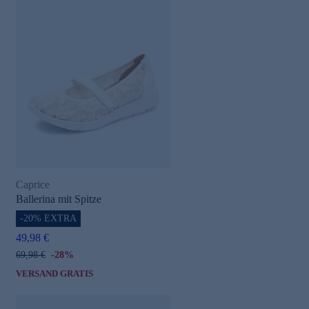
Caprice
Ballerina mit Spitze
-20% EXTRA
49,98 €
69,98 €
-28%
VERSAND GRATIS