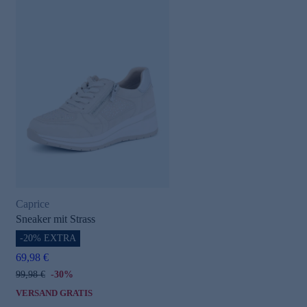
Caprice
Sneaker mit Strass
-20% EXTRA
69,98 €
99,98 €
-30%
VERSAND GRATIS