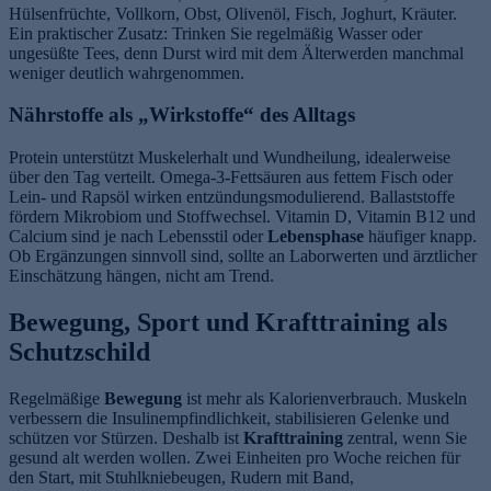
Hülsenfrüchte, Vollkorn, Obst, Olivenöl, Fisch, Joghurt, Kräuter.
Ein praktischer Zusatz: Trinken Sie regelmäßig Wasser oder
ungesüßte Tees, denn Durst wird mit dem Älterwerden manchmal
weniger deutlich wahrgenommen.
Nährstoffe als „Wirkstoffe“ des Alltags
Protein unterstützt Muskelerhalt und Wundheilung, idealerweise
über den Tag verteilt. Omega-3-Fettsäuren aus fettem Fisch oder
Lein- und Rapsöl wirken entzündungsmodulierend. Ballaststoffe
fördern Mikrobiom und Stoffwechsel. Vitamin D, Vitamin B12 und
Calcium sind je nach Lebensstil oder
Lebensphase
häufiger knapp.
Ob Ergänzungen sinnvoll sind, sollte an Laborwerten und ärztlicher
Einschätzung hängen, nicht am Trend.
Bewegung, Sport und Krafttraining als
Schutzschild
Regelmäßige
Bewegung
ist mehr als Kalorienverbrauch. Muskeln
verbessern die Insulinempfindlichkeit, stabilisieren Gelenke und
schützen vor Stürzen. Deshalb ist
Krafttraining
zentral, wenn Sie
gesund alt werden wollen. Zwei Einheiten pro Woche reichen für
den Start, mit Stuhlkniebeugen, Rudern mit Band,