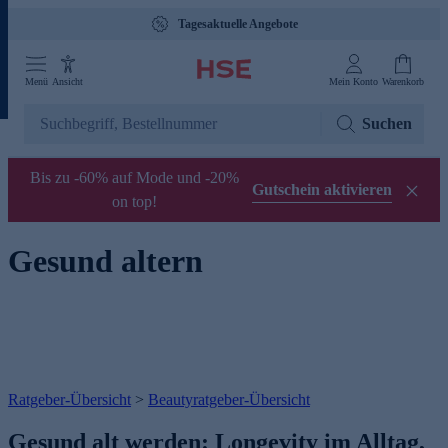
Tagesaktuelle Angebote
Menü
Ansicht
Mein Konto
Warenkorb
Suchen
Bis zu -60% auf Mode und -20%
Gutschein aktivieren
on top!
Gesund altern
Ratgeber-Übersicht
>
Beautyratgeber-Übersicht
Gesund alt werden: Longevity im Alltag,