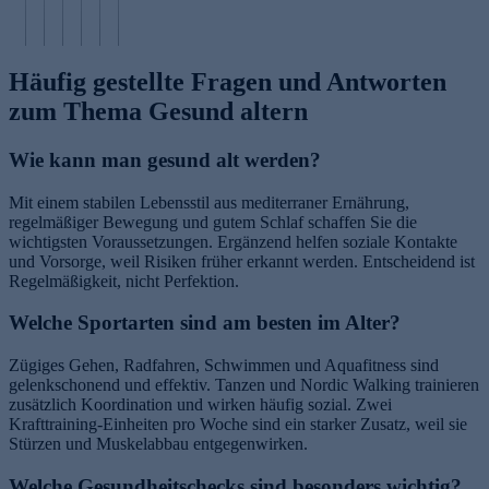
n
g
y
+
in
n
Häufig gestellte Fragen und Antworten
zum Thema Gesund altern
Wie kann man gesund alt werden?
Mit einem stabilen Lebensstil aus mediterraner Ernährung,
regelmäßiger Bewegung und gutem Schlaf schaffen Sie die
wichtigsten Voraussetzungen. Ergänzend helfen soziale Kontakte
und Vorsorge, weil Risiken früher erkannt werden. Entscheidend ist
Regelmäßigkeit, nicht Perfektion.
Welche Sportarten sind am besten im Alter?
Zügiges Gehen, Radfahren, Schwimmen und Aquafitness sind
gelenkschonend und effektiv. Tanzen und Nordic Walking trainieren
zusätzlich Koordination und wirken häufig sozial. Zwei
Krafttraining-Einheiten pro Woche sind ein starker Zusatz, weil sie
Stürzen und Muskelabbau entgegenwirken.
Welche Gesundheitschecks sind besonders wichtig?