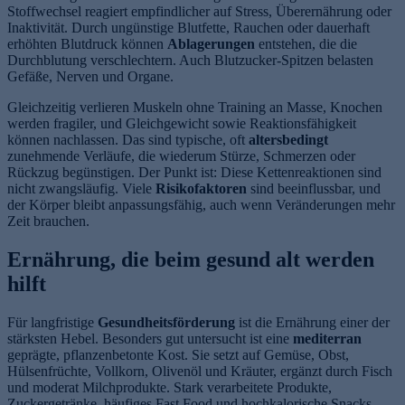
Stoffwechsel reagiert empfindlicher auf Stress, Überernährung oder
Inaktivität. Durch ungünstige Blutfette, Rauchen oder dauerhaft
erhöhten Blutdruck können
Ablagerungen
entstehen, die die
Durchblutung verschlechtern. Auch Blutzucker-Spitzen belasten
Gefäße, Nerven und Organe.
Gleichzeitig verlieren Muskeln ohne Training an Masse, Knochen
werden fragiler, und Gleichgewicht sowie Reaktionsfähigkeit
können nachlassen. Das sind typische, oft
altersbedingt
zunehmende Verläufe, die wiederum Stürze, Schmerzen oder
Rückzug begünstigen. Der Punkt ist: Diese Kettenreaktionen sind
nicht zwangsläufig. Viele
Risikofaktoren
sind beeinflussbar, und
der Körper bleibt anpassungsfähig, auch wenn Veränderungen mehr
Zeit brauchen.
Ernährung, die beim gesund alt werden
hilft
Für langfristige
Gesundheitsförderung
ist die Ernährung einer der
stärksten Hebel. Besonders gut untersucht ist eine
mediterran
geprägte, pflanzenbetonte Kost. Sie setzt auf Gemüse, Obst,
Hülsenfrüchte, Vollkorn, Olivenöl und Kräuter, ergänzt durch Fisch
und moderat Milchprodukte. Stark verarbeitete Produkte,
Zuckergetränke, häufiges Fast Food und hochkalorische Snacks