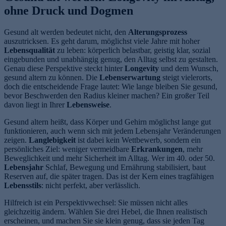
ohne Druck und Dogmen
Gesund alt werden bedeutet nicht, den
Alterungsprozess
auszutricksen. Es geht darum, möglichst viele Jahre mit hoher
Lebensqualität
zu leben: körperlich belastbar, geistig klar, sozial
eingebunden und unabhängig genug, den Alltag selbst zu gestalten.
Genau diese Perspektive steckt hinter
Longevity
und dem Wunsch,
gesund altern zu können. Die
Lebenserwartung
steigt vielerorts,
doch die entscheidende Frage lautet: Wie lange bleiben Sie gesund,
bevor Beschwerden den Radius kleiner machen? Ein großer Teil
davon liegt in Ihrer
Lebensweise
.
Gesund altern heißt, dass Körper und Gehirn möglichst lange gut
funktionieren, auch wenn sich mit jedem Lebensjahr Veränderungen
zeigen.
Langlebigkeit
ist dabei kein Wettbewerb, sondern ein
persönliches Ziel: weniger vermeidbare
Erkrankungen
, mehr
Beweglichkeit und mehr Sicherheit im Alltag. Wer im 40. oder 50.
Lebensjahr
Schlaf, Bewegung und Ernährung stabilisiert, baut
Reserven auf, die später tragen. Das ist der Kern eines tragfähigen
Lebensstils
: nicht perfekt, aber verlässlich.
Hilfreich ist ein Perspektivwechsel: Sie müssen nicht alles
gleichzeitig ändern. Wählen Sie drei Hebel, die Ihnen realistisch
erscheinen, und machen Sie sie klein genug, dass sie jeden Tag