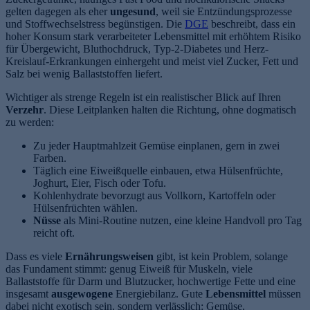
gelten dagegen als eher
ungesund
, weil sie Entzündungsprozesse
und Stoffwechselstress begünstigen. Die
DGE
beschreibt, dass ein
hoher Konsum stark verarbeiteter Lebensmittel mit erhöhtem Risiko
für Übergewicht, Bluthochdruck, Typ-2-Diabetes und Herz-
Kreislauf-Erkrankungen einhergeht und meist viel Zucker, Fett und
Salz bei wenig Ballaststoffen liefert.
Wichtiger als strenge Regeln ist ein realistischer Blick auf Ihren
Verzehr
. Diese Leitplanken halten die Richtung, ohne dogmatisch
zu werden:
Zu jeder Hauptmahlzeit Gemüse einplanen, gern in zwei
Farben.
Täglich eine Eiweißquelle einbauen, etwa Hülsenfrüchte,
Joghurt, Eier, Fisch oder Tofu.
Kohlenhydrate bevorzugt aus Vollkorn, Kartoffeln oder
Hülsenfrüchten wählen.
Nüsse
als Mini-Routine nutzen, eine kleine Handvoll pro Tag
reicht oft.
Dass es viele
Ernährungsweisen
gibt, ist kein Problem, solange
das Fundament stimmt: genug Eiweiß für Muskeln, viele
Ballaststoffe für Darm und Blutzucker, hochwertige Fette und eine
insgesamt
ausgewogene
Energiebilanz. Gute
Lebensmittel
müssen
dabei nicht exotisch sein, sondern verlässlich: Gemüse,