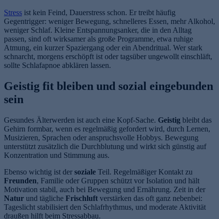
Stress
ist kein Feind, Dauerstress schon. Er treibt häufig
Gegentrigger: weniger Bewegung, schnelleres Essen, mehr Alkohol,
weniger Schlaf. Kleine Entspannungsanker, die in den Alltag
passen, sind oft wirksamer als große Programme, etwa ruhige
Atmung, ein kurzer Spaziergang oder ein Abendritual. Wer stark
schnarcht, morgens erschöpft ist oder tagsüber ungewollt einschläft,
sollte Schlafapnoe abklären lassen.
Geistig fit bleiben und sozial eingebunden
sein
Gesundes Älterwerden ist auch eine Kopf-Sache.
Geistig
bleibt das
Gehirn formbar, wenn es regelmäßig gefordert wird, durch Lernen,
Musizieren, Sprachen oder anspruchsvolle Hobbys. Bewegung
unterstützt zusätzlich die Durchblutung und wirkt sich günstig auf
Konzentration und Stimmung aus.
Ebenso wichtig ist der
soziale
Teil. Regelmäßiger Kontakt zu
Freunden
, Familie oder Gruppen schützt vor Isolation und hält
Motivation stabil, auch bei Bewegung und Ernährung. Zeit in der
Natur
und tägliche
Frischluft
verstärken das oft ganz nebenbei:
Tageslicht stabilisiert den Schlafrhythmus, und moderate Aktivität
draußen hilft beim Stressabbau.