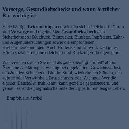
Vorsorge, Gesundheitschecks und wann ärztlicher
Rat wichtig ist
Viele häufige
Erkrankungen
entwickeln sich schleichend. Darum
sind
Vorsorge
und regelmäßige
Gesundheitschecks
ein
Sicherheitsnetz: Blutdruck, Blutzucker, Blutfette, Impfstatus, Zahn-
S
und Augenuntersuchungen sowie die empfohlenen
L
c
Krebsfrüherkennungen. Auch Hörtests sind sinnvoll, weil gutes
o
h
Hören soziale Teilhabe erleichtert und Rückzug vorbeugen kann.
n
ö
Warnzeichen sollten Sie nicht als „altersbedingt normal“ abtun.
g
n
Ärztliche Abklärung ist wichtig bei ungeklärtem Gewichtsverlust,
e
e
anhaltenden Schmerzen, Blut im Stuhl, wiederholten Stürzen, neu
v
S
H
auftretender Verwirrtheit, Brustschmerz oder Atemnot. Wer die
it
k
a
W
eigenen Baustellen früh kennt, kann gezielter gegensteuern, und
y
i
u
ec
genau das ist die pragmatische Seite der Tipps für ein langes Leben.
E
n
t
hs
r
L
v
Empfohlene Artikel
el
n
o
S
o
d
ä
n
p
n
us
h
g
e
i
c
r
e
N
r
n
h
u
v
A
m
n
e
n
it
D
id
e