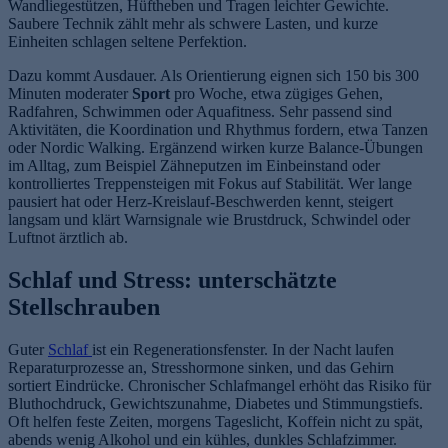
Wandliegestützen, Hüftheben und Tragen leichter Gewichte.
Saubere Technik zählt mehr als schwere Lasten, und kurze
Einheiten schlagen seltene Perfektion.
Dazu kommt Ausdauer. Als Orientierung eignen sich 150 bis 300
Minuten moderater
Sport
pro Woche, etwa zügiges Gehen,
Radfahren, Schwimmen oder Aquafitness. Sehr passend sind
Aktivitäten, die Koordination und Rhythmus fordern, etwa Tanzen
oder Nordic Walking. Ergänzend wirken kurze Balance-Übungen
im Alltag, zum Beispiel Zähneputzen im Einbeinstand oder
kontrolliertes Treppensteigen mit Fokus auf Stabilität. Wer lange
pausiert hat oder Herz-Kreislauf-Beschwerden kennt, steigert
langsam und klärt Warnsignale wie Brustdruck, Schwindel oder
Luftnot ärztlich ab.
Schlaf und Stress: unterschätzte
Stellschrauben
Guter
Schlaf
ist ein Regenerationsfenster. In der Nacht laufen
Reparaturprozesse an, Stresshormone sinken, und das Gehirn
sortiert Eindrücke. Chronischer Schlafmangel erhöht das Risiko für
Bluthochdruck, Gewichtszunahme, Diabetes und Stimmungstiefs.
Oft helfen feste Zeiten, morgens Tageslicht, Koffein nicht zu spät,
abends wenig Alkohol und ein kühles, dunkles Schlafzimmer.