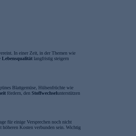
reint. In einer Zeit, in der Themen wie
e
Lebensqualität
langfristig steigern
 grünes Blattgemüse, Hülsenfrüchte wie
eit
fördern, den
Stoffwechsel
unterstützen
age für einige Versprechen noch nicht
it höheren Kosten verbunden sein. Wichtig