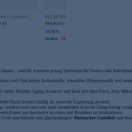
 Ihre Gesundheit
ELLIS SPRINGS
0 ml
Melatonin + Rhodiola, 60 Kapseln
39,98 €
59,99 €
-33%
n lassen – und die trotzdem genug Spielraum für Genuss und Individuali
äuter und Obst liefern Ballaststoffe, sekundäre Pflanzenstoffe und unt
 in vielen Healthy-Aging-Ansätzen und lässt sich über Fisch, Eier, Milc
etter Fisch werden häufig als sinnvolle Ergänzung genannt.
p, sondern weil eine sehr stark verarbeitete Kost im Alltag häufig wenige
r beim Essen, um bewusster zu essen und Routinen zu strukturieren.
 Fette unterstützen eine gleichmäßigere
Blutzucker-Stabilität
und kön