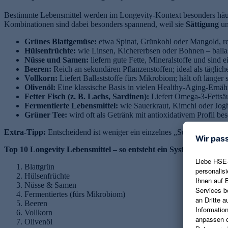
Bestimmte Lebensmittel werden im Longevity-Kontext besonders häuf
Kombinationen sind dabei besonders spannend, weil sie
Sättigung
u
Grünes Blattgemüse:
etwa Spinat, Grünkohl oder Mangold, re
Hülsenfrüchte:
wie Linsen, Kichererbsen oder Bohnen – ballast
Nüsse und Samen:
liefern gute Fette, Mineralstoffe und sind 
Beeren:
Reich an sekundären Pflanzenstoffen; ideal als täglich
Vollkorn:
Liefert Ballaststoffe fürs Mikrobiom; hält oft länger s
Olivenöl:
Eine klassische Basis in vielen Healthy-Aging-Ernäh
Fetter Fisch (z. B. Lachs, Sardinen):
Liefert Omega-3-Fettsäur
Fermentierte Lebensmittel:
wie Sauerkraut, Kimchi oder Jo
Grüner Tee:
wird oft als Getränk mit antioxidativem Profil be
Extra-Tipp:
Entscheidend ist weniger ein einzelnes „Superfood“, so
Top 10 Longevity Lebensmittel – so entsteht ein System auf dem 
Blattgrün
Hülsenfrüchte
Nüsse & Samen
Fermentiertes (fürs Mikrobiom)
Beeren
Vollkorn
Olivenöl