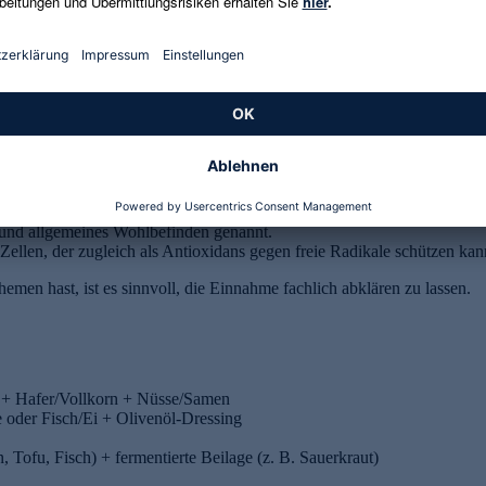
. Wichtig ist dabei eine klare Einordnung: Nahrungsergänzungsmitte
icht ausreichend abgedeckt werden oder Lebensphasen besondere Anfor
ert.
und allgemeines Wohlbefinden genannt.
Zellen, der zugleich als Antioxidans gegen freie Radikale schützen kan
en hast, ist es sinnvoll, die Einnahme fachlich abklären zu lassen.
en + Hafer/Vollkorn + Nüsse/Samen
oder Fisch/Ei + Olivenöl-Dressing
 Tofu, Fisch) + fermentierte Beilage (z. B. Sauerkraut)