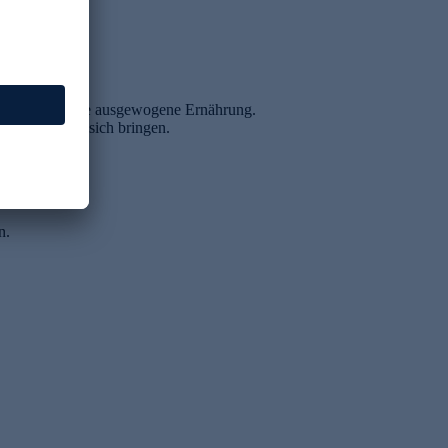
l ersetzen keine ausgewogene Ernährung.
derungen mit sich bringen.
n.