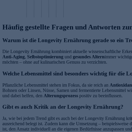
e
n
e
li
e
e
n
g
n
n
n
n
Häufig gestellte Fragen und Antworten z
Warum ist die Longevity Ernährung gerade so ein T
Die Longevity Ernährung kombiniert aktuelle wissenschaftliche Erken
Anti-Aging
,
Selbstoptimierung
und
gesundes Altern
immer wichtige
möchten – ohne auf kulinarischen Genuss zu verzichten.
Welche Lebensmittel sind besonders wichtig für die 
Pflanzliche Lebensmittel stehen im Fokus, da sie reich an
Antioxidan
Bohnen oder Linsen, Nüsse, Samen und fermentierte Lebensmittel wi
und dabei helfen, den
Alterungsprozess
positiv zu beeinflussen.
Gibt es auch Kritik an der Longevity Ernährung?
Ja, wie bei jedem Trend gibt es auch bei der Longevity Ernährung kr
ausreichend belegt ist. Zudem kann die Umsetzung – beispielsweise 
ist, den Ansatz individuell an die eigenen Bedürfnisse anzupassen u