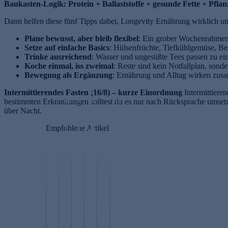
Baukasten-Logik:
Protein + Ballaststoffe + gesunde Fette + Pflan
Dann helfen diese fünf Tipps dabei, Longevity Ernährung wirklich u
Plane bewusst, aber bleib flexibel
: Ein grober Wochenrahmen 
Setze auf einfache Basics
: Hülsenfrüchte, Tiefkühlgemüse, Be
Trinke ausreichend
: Wasser und ungesüßte Tees passen zu ei
Koche einmal, iss zweimal
: Reste sind kein Notfallplan, sond
Bewegung als Ergänzung
: Ernährung und Alltag wirken zusa
I
S
n
c
Intermittierendes Fasten (16/8) – kurze Einordnung
Intermittieren
B
P
ti
h
bestimmten Erkrankungen solltest du es nur nach Rücksprache umsetzen
ei
h
m
ö
über Nacht.
n
o
p
n
Empfohlene Artikel
e
s
fl
e
ri
p
e
H
c
h
g
a
W
S
h
a
e
u
ec
k
ti
ti
f
t
hs
i
g
d
ü
v
el
n
r
y
r
o
d
F
a
l
F
n
us
a
si
c
r
i
c
s
e
h
a
n
h
ti
r
o
u
n