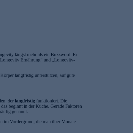
ngevity längst mehr als ein Buzzword: Er
r „Longevity Ernährung“ und „Longevity-
Körper langfristig unterstützen, auf gute
den, der
langfristig
funktioniert. Die
d das beginnt in der Küche. Gerade Faktoren
äufig genannt.
pien im Vordergrund, die man über Monate