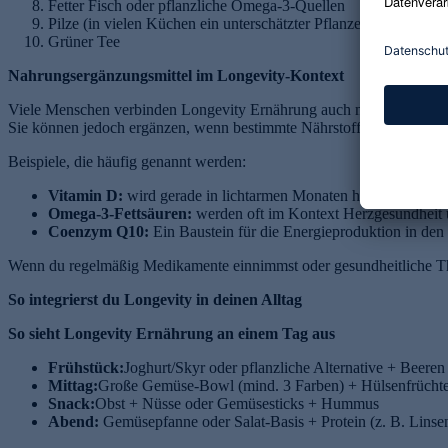
Fetter Fisch oder pflanzliche Omega-3-Quellen
Pilze (in vielen Küchen ein unterschätzter Pflanzenbaustein)
Grüner Tee
Nahrungsergänzungsmittel im Longevity-Kontext
Viele Menschen verbinden Longevity Ernährung auch mit Supplements
Sie können jedoch ergänzen, wenn bestimmte Nährstoffe im Alltag n
Beispiele, die häufig genannt werden:
Vitamin D:
wird gerade in lichtarmen Monaten häufig thematisi
Omega-3-Fettsäuren:
werden oft im Kontext Herzgesundheit 
Coenzym Q10:
Ein Baustein für die Energieproduktion in den 
Wenn du regelmäßig Medikamente einnimmst oder gesundheitliche Them
So integrierst du Longevity in deinen Alltag
So sieht Longevity Ernährung an einem Tag aus
Frühstück:
Joghurt/Skyr oder pflanzliche Alternative + Beer
Mittag:
Große Gemüse-Bowl (mind. 3 Farben) + Hülsenfrüchte 
Snack:
Obst + Nüsse oder Gemüsesticks + Hummus
Abend:
Gemüsepfanne oder Salat-Basis + Protein (z. B. Linsen,