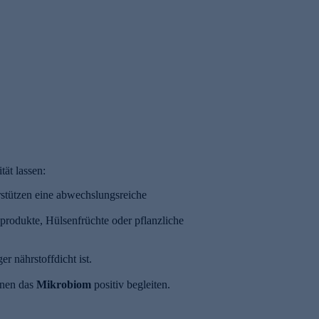
ELLIS SPRINGS
Dr. Peter Hartig - Für I
Beauty Skin + Hair OPC + Resveratrol, 60
Omega 3 Lachsöl, 250 
Caps
39,99 €
39,99 €
117,62 € / 1 kg
tät lassen:
erstützen eine abwechslungsreiche
hprodukte, Hülsenfrüchte oder pflanzliche
r nährstoffdicht ist.
nen das
Mikrobiom
positiv begleiten.