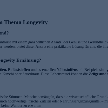
um Thema Longevity
rend?
ntnisse mit einem ganzheitlichen Ansatz, der Genuss und Gesundheit ve
r werden, bietet dieser Ansatz eine praktikable Lösung für alle, die ihr
Longevity Ernährung?
tien
,
Ballaststoffen
und essenziellen
Nährstoffen
sind. Beispiele sind
e Kimchi oder Sauerkraut. Diese Lebensmittel können die
Zellgesundh
itische Stimmen. Manche bemängeln, dass die wissenschaftliche Grundl
durch hochwertige, frische Zutaten oder Nahrungsergänzungsmittel – m
nd keine Wunder zu erwarten