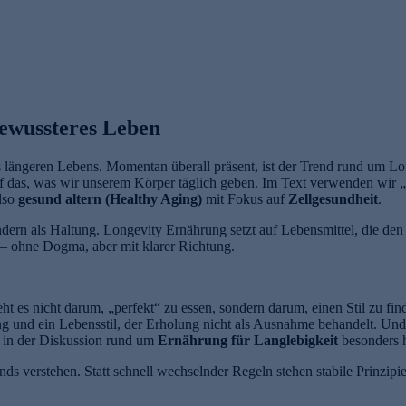
bewussteres Leben
s längeren Lebens. Momentan überall präsent, ist der Trend rund um Lo
 auf das, was wir unserem Körper täglich geben. Im Text verwenden wi
also
gesund altern (Healthy Aging)
mit Fokus auf
Zellgesundheit
.
ndern als Haltung. Longevity Ernährung setzt auf Lebensmittel, die den 
 – ohne Dogma, aber mit klarer Richtung.
t es nicht darum, „perfekt“ zu essen, sondern darum, einen Stil zu fin
ung und ein Lebensstil, der Erholung nicht als Ausnahme behandelt. Un
in der Diskussion rund um
Ernährung für Langlebigkeit
besonders h
nds verstehen. Statt schnell wechselnder Regeln stehen stabile Prinzi