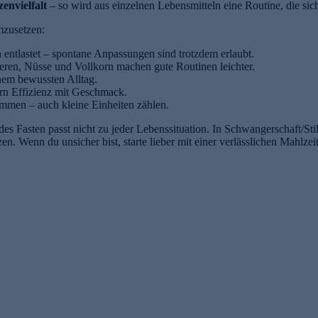
zenvielfalt
– so wird aus einzelnen Lebensmitteln eine Routine, die sich
mzusetzen:
entlastet – spontane Anpassungen sind trotzdem erlaubt.
eren, Nüsse und Vollkorn machen gute Routinen leichter.
nem bewussten Alltag.
ern Effizienz mit Geschmack.
mmen – auch kleine Einheiten zählen.
des Fasten passt nicht zu jeder Lebenssituation. In Schwangerschaft/Sti
. Wenn du unsicher bist, starte lieber mit einer verlässlichen Mahlzei