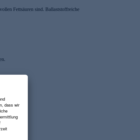
ollen Fettsäuren sind. Ballaststoffreiche
en.
lmäßigkeit.