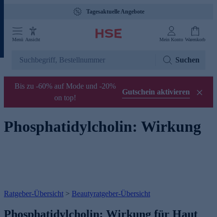
Tagesaktuelle Angebote
Menü
Ansicht
Mein Konto
Warenkorb
Suchen
Bis zu -60% auf Mode und -20%
Gutschein aktivieren
on top!
Phosphatidylcholin: Wirkung
Ratgeber-Übersicht
>
Beautyratgeber-Übersicht
Phosphatidylcholin: Wirkung für Haut