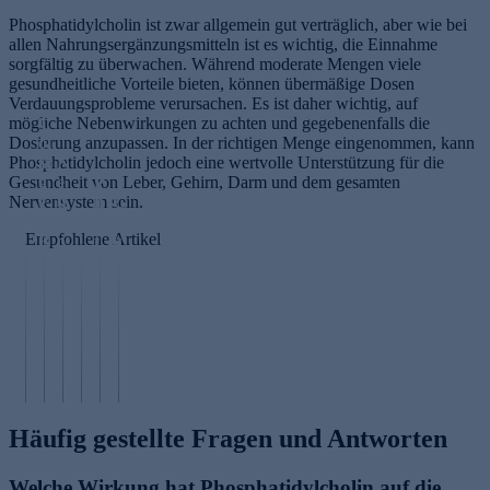
Phosphatidylcholin ist zwar allgemein gut verträglich, aber wie bei
allen Nahrungsergänzungsmitteln ist es wichtig, die Einnahme
sorgfältig zu überwachen. Während moderate Mengen viele
gesundheitliche Vorteile bieten, können übermäßige Dosen
Verdauungsprobleme verursachen. Es ist daher wichtig, auf
mögliche Nebenwirkungen zu achten und gegebenenfalls die
C
Dosierung anzupassen. In der richtigen Menge eingenommen, kann
ol
Phosphatidylcholin jedoch eine wertvolle Unterstützung für die
la
N
Gesundheit von Leber, Gehirn, Darm und dem gesamten
g
e
P
Nervensystem sein.
e
u
h
G
n
r
o
l
Empfohlene Artikel
B
o
t
u
a
p
o
t
n
e
a
a
k
p
g
t
N
i
ti
i
h
P
M
n
d
n
io
H
F
g
e
g
n
A
Häufig gestellte Fragen und Antworten
Welche Wirkung hat Phosphatidylcholin auf die