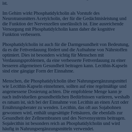
ist.
Im Gehirn wirkt Phosphatidylcholin als Vorstufe des
Neurotransmitters Acetylcholin, der für die Gedächtnisleistung und
die Funktion der Nervenzellen unerlässlich ist. Eine ausreichende
Versorgung mit Phosphatidylcholin kann daher die kognitive
Funktion verbessern.
Phosphatidylcholin ist auch für die Darmgesundheit von Bedeutung,
da es die Fettverdauung fördert und die Aufnahme von Nährstoffen
optimiert. Dies ist besonders wichtig für Menschen mit
Verdauungsproblemen, da eine verbesserte Fettverdauung zu einer
besseren allgemeinen Gesundheit beitragen kann. Lecithin-Kapseln
sind eine gängige Form der Einnahme.
Menschen, die Phosphatidylcholin über Nahrungsergänzungsmittel
wie Lecithin-Kapseln einnehmen, sollten auf eine regelmäßige und
angemessene Dosierung achten. Die empfohlene Menge kann je
nach individuellen gesundheitlichen Bedürfnissen variieren, weshalb
es ratsam ist, sich bei der Einnahme von Lecithin an einen Arzt oder
Ernährungsberater zu wenden. Lecithin, das oft aus Sojabohnen
gewonnen wird, enthält ungesättigte Fettsäuren, die ebenfalls zur
Gesundheit der Zellmembranen und des Nervensystems beitragen.
Sojalecithin ist besonders reich an Phosphatidylcholin und wird
häufig in Nahrungsergänzungsmitteln verwendet.