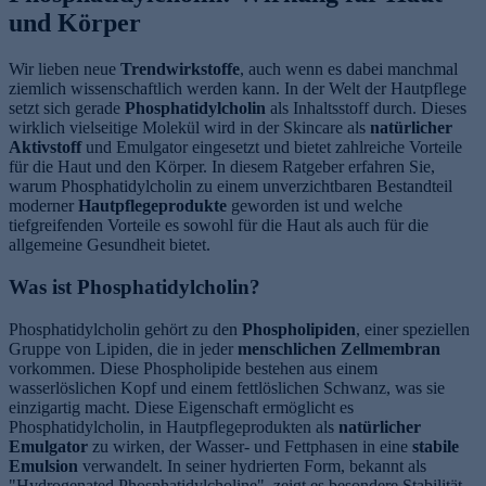
und Körper
Wir lieben neue
Trendwirkstoffe
, auch wenn es dabei manchmal
ziemlich wissenschaftlich werden kann. In der Welt der Hautpflege
setzt sich gerade
Phosphatidylcholin
als Inhaltsstoff durch. Dieses
wirklich vielseitige Molekül wird in der Skincare als
natürlicher
Aktivstoff
und Emulgator eingesetzt und bietet zahlreiche Vorteile
für die Haut und den Körper. In diesem Ratgeber erfahren Sie,
warum Phosphatidylcholin zu einem unverzichtbaren Bestandteil
moderner
Hautpflegeprodukte
geworden ist und welche
tiefgreifenden Vorteile es sowohl für die Haut als auch für die
allgemeine Gesundheit bietet.
Was ist Phosphatidylcholin?
Phosphatidylcholin gehört zu den
Phospholipiden
, einer speziellen
Gruppe von Lipiden, die in jeder
menschlichen Zellmembran
vorkommen. Diese Phospholipide bestehen aus einem
wasserlöslichen Kopf und einem fettlöslichen Schwanz, was sie
einzigartig macht. Diese Eigenschaft ermöglicht es
Phosphatidylcholin, in Hautpflegeprodukten als
natürlicher
Emulgator
zu wirken, der Wasser- und Fettphasen in eine
stabile
Emulsion
verwandelt. In seiner hydrierten Form, bekannt als
"Hydrogenated Phosphatidylcholine", zeigt es besondere Stabilität