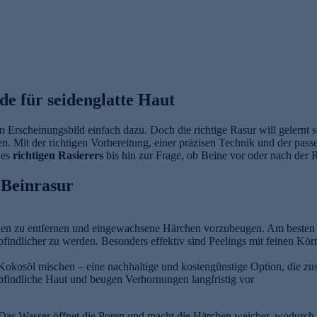
ide für seidenglatte Haut
en Erscheinungsbild einfach dazu. Doch die richtige Rasur will gelernt
n. Mit der richtigen Vorbereitung, einer präzisen Technik und der pass
des
richtigen Rasierers
bis hin zur Frage, ob Beine vor oder nach der R
 Beinrasur
chen zu entfernen und eingewachsene Härchen vorzubeugen. Am besten 
empfindlicher zu werden. Besonders effektiv sind Peelings mit feinen K
Kokosöl mischen – eine nachhaltige und kostengünstige Option, die zus
pfindliche Haut und beugen Verhornungen langfristig vor
Das Wasser öffnet die Poren und macht die Härchen weicher, wodurch 