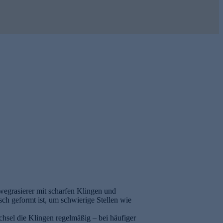
MIRI - proud to be Vitamin C
juno&me
Vitamin C Body Peeling
Dry Touch Body Oil
22,99 €
19,99 €
32,99 €
-30%
29,99 €
-33%
57,48 € / 1 l
199,90 € / 1 l
VERSAND GRATIS
wegrasierer mit scharfen Klingen und
sch geformt ist, um schwierige Stellen wie
chsel die Klingen regelmäßig – bei häufiger