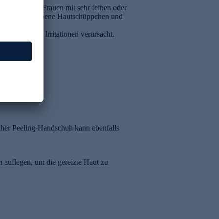
age sinnvoll. Frauen mit sehr feinen oder
entfernt abgestorbene Hautschüppchen und
 ist.
Haut häufiger Irritationen verursacht.
scher Peeling-Handschuh kann ebenfalls
 auflegen, um die gereizte Haut zu