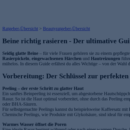
Ratgeber-Übersicht
>
Beautyratgeber-Übersicht
Beine richtig rasieren - Der ultimative Gu
Seidig glatte Beine
– für viele Frauen gehören sie zu einem gepflegt
Rasierpickeln
,
eingewachsenen Härchen
und
Hautreizungen
führe
mühelos. In diesem Guide erfährst du alles Wichtige – von der Wahl 
Vorbereitung: Der Schlüssel zur perfekten
Peeling – der erste Schritt zu glatter Haut
Ein sanftes Beinpeeling ist essenziell, um abgestorbene Hautschüpp
Rasur. So ist die Haut optimal vorbereitet, ohne durch das Peeling 
oder BHA-Säuren.
Für selbstgemachte Peelings kannst du beispielsweise Kaffeesatz mit 
Chemische Peelings, wie Produkte mit Glykolsäure, sind ideal für em
Warmes Wasser öffnet die Poren
Eine ideale Rasur beginnt während oder nach einer warmen Dusche. 