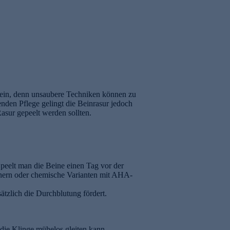
 sein, denn unsaubere Techniken können zu
enden Pflege gelingt die Beinrasur jedoch
asur gepeelt werden sollten.
peelt man die Beine einen Tag vor der
örnern oder chemische Varianten mit AHA-
ätzlich die Durchblutung fördert.
die Klinge mühelos gleiten kann.