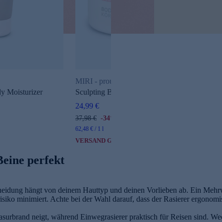
MIRI - proud to be Sculpting
dy Moisturizer
Sculpting Body Peeling
24,99 €
37,98 €
-34%
62,48 € / 1 l
VERSAND GRATIS
Beine perfekt
cheidung hängt von deinem Hauttyp und deinen Vorlieben ab. Ein Mehr
isiko minimiert. Achte bei der Wahl darauf, dass der Rasierer ergonomi
Rasurbrand neigt, während Einwegrasierer praktisch für Reisen sind. We