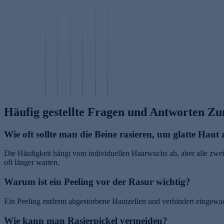
yl
p
f
e
t
gl
fe
ü
b
v
u
r
r
e
o
c
p
F
n
n
o
e
r
e
i
s
p
a
H
n
N
a
ti
u
a
n
M
m
d
e
u
e
F
in
e
n
t
n
Häufig gestellte Fragen und Antworten Zu
Wie oft sollte man die Beine rasieren, um glatte Haut
Die Häufigkeit hängt vom individuellen Haarwuchs ab, aber alle zwei b
oft länger warten.
Warum ist ein Peeling vor der Rasur wichtig?
Ein Peeling entfernt abgestorbene Hautzellen und verhindert eingewac
Wie kann man Rasierpickel vermeiden?