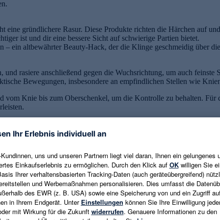
en.
ht eine gründlichere Rasur. Diese Produkte richten die Härchen auf und 
tiger ist und dir eine bessere Sicht auf schwierige Partien bietet.
 – ein altbewährter Beauty-Hack, der die Klinge geschmeidig über die 
und rasiere anschließend gegen die Wuchsrichtung, um auch feinste St
ktische Bewegungen, insbesondere an empfindlichen Stellen wie Knie
nd vom Knie bis zum Oberschenkel, um die Kontrolle zu behalten. Für d
leisten.
 Rasierschaumreste zu entfernen. So bleibt die Klinge scharf und hyg
beruhigen und mit Feuchtigkeit zu versorgen. Das Abspülen der Beine mi
nd sanft trocken, statt sie zu reiben, um Mikroverletzungen zu verhinde
e mit Aloe Vera, Urea oder Hyaluronsäure. Diese Inhaltsstoffe spenden 
d sind ideal, wenn deine Haut zu Rasurbrand oder Rötungen neigt.
 noch feuchte Haut geben – das bindet die Feuchtigkeit und sorgt für 
toffen verwenden.