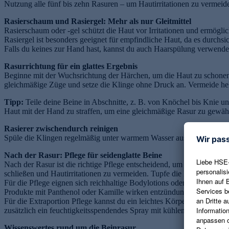
Nutzung alle fünf bis zehn Rasuren – um Hautirritationen zu vermeid
Rasierschaum und Rasiergel: Mehr als nur Gleitmittel
Rasierschaum oder -gel schützt die Haut vor Irritationen und ermöglic
Rasiergel ist besonders geeignet für empfindliche Haut, da es durchsich
Falls du keines zur Hand hast, kannst du auch Haarspülung verwenden
Rasurrichtung für ein glattes Ergebnis
Beginne mit der Wuchsrichtung der Härchen, um die Haut zu schonen, 
gleichmäßige Züge und setze die Klinge ohne Druck an. Vermeide he
Tipp:
Teile deine Beine in Abschnitte, z. B. von Knöchel bis Knie u
Haut mit der Hand zu straffen, um eine gleichmäßige Rasur zu gewähr
Rasierer zwischendurch reinigen
Spüle die Klingen regelmäßig unter warmem Wasser aus, um Haare und
Nach der Rasur: Pflege für seidenglatte Beine
Nach der Rasur ist die richtige Pflege entscheidend, um die Haut zu 
schließen und Hautirritationen zu vermeiden. Tupfe die Haut anschließe
Für die Pflege eignen sich reichhaltige Bodylotions oder leichte Gel
Produkte mit Panthenol oder Kamille wirken entzündungshemmend un
Für die Extraportion Pflege kannst du ein leichtes Körperöl über die
zusätzlich ein feuchtigkeitsspendendes Spray mit kühlenden Inhaltss
Wissenswertes rund um die Beinrasur