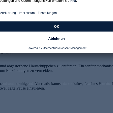
Um dauerhaft glatte Haut zu haben, ist eine Rasur alle zwei bis drei T
er Rasurroutine ist die richtige Vorbereitung. Ein Peeling am Vortag 
in Peeling verzichtet werden, da die Haut durch die Rasur empfindlich
tgefühl, während die Trockenrasur schneller ist, aber bei empfindlicher 
 Produkt beruhigt die Haut und sorgt für langanhaltend glatte Beine.
die Haut.
en und abgestorbene Hautschüppchen zu entfernen. Ein sanfter mechani
, um Entzündungen zu vermeiden.
 und beruhigend. Alternativ kannst du ein kaltes, feuchtes Handtuch
 zwei Tage Pause einzulegen.