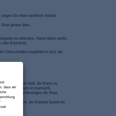
sorgen für einen sanfteren Schnitt.
Haut gleiten lässt.
oppeln zu entfernen. Nutze dabei sanfte,
n oder Knöcheln.
ie Oberschenkel empfiehlt es sich, die
ienisch.
t kaltem Wasser hilft, die Poren zu
rn. Feuchtigkeit ist essenziell.
Feuchtigkeit und beruhigen die Haut.
einen seidigen Glow. Im Sommer kannst du