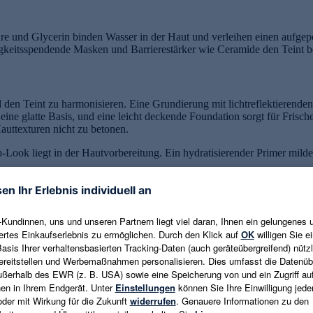
ure und Glycerin binden Wasser in der Haut und verleihen einen aufgepol
tigkeitsspendende Masken und Barrierestärker wie Ceramide den Teint 
d den Teint zu harmonisieren. Eine Grundierung mit lichtreflektierend
ft eine glatte Basis, und eine leicht deckende Foundation sorgt für Fri
Hauttexturen nicht zu betonen.
ook liegt in der Hautvorbereitung. Ein hydratisierender Primer milder
Produkte – sie setzen sich weniger in Poren und Linien ab und geben ei
egeroutine, die auf die individuellen Bedürfnisse der Haut abgestimmt i
n, ohne die natürliche Hautbarriere zu beschädigen. Zusätzliche Meth
es Schutzschild gegen UV-bedingte Schäden dient.
e ist der Schlüssel, um die Hautstruktur nachhaltig zu verbessern. Hie
e Ceramide und Panthenol. Wer Geduld und Beständigkeit zeigt, kann mi