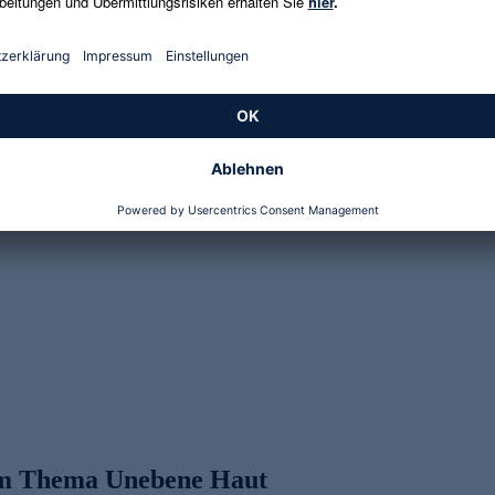
t antioxidantienreichen Lebensmitteln, wie Beeren, Nüssen und grün
ensmittel sollte weitgehend verzichtet werden, da sie Entzündungsproz
nem frischen, ebenmäßigen Teint. Zwei Liter Wasser pro Tag helfen der H
zum Thema Unebene Haut