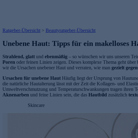
Ratgeber-Übersicht
>
Beautyratgeber-Übersicht
Unebene Haut: Tipps für ein makelloses H
Strahlend, glatt
und
ebenmäßig
– so wünschen wir uns unseren Tei
Poren
oder feinen Linien zeigen. Dieses komplexe Thema geht über b
wir die Ursachen unebener Haut und verraten, wie man
gezielt gege
Ursachen für unebene Haut
Häufig liegt der Ursprung von Hautun
die natürliche Hautalterung lässt mit der Zeit die Kollagen- und Elas
Umweltverschmutzung und Temperaturschwankungen tragen ihren Teil 
Aknenarben
und feine Linien sein, die das
Hautbild
zusätzlich
text
Skincare