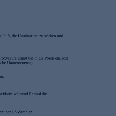
266,53 € / 1 l
999,80 € / 1 l
, hilft, die Hautbarriere zu stärken und
xysäure dringt tief in die Poren ein, löst
liche Hauterneuerung.
d.
en.
xidativ, während Retinol die
enüber UV-Strahlen.