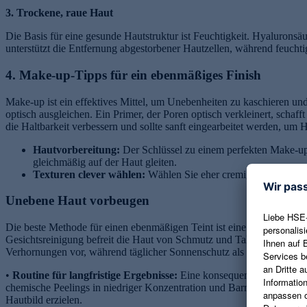
3. Trockene, raue Haut
Die Basis für eine gesunde Hautstruktur ist Feuchtigkeit. Hyaluronsä
unterstützt die Entfernung abgestorbener Hautzellen, während feuch
4. Make-up-Tipps für ein ebenmäßiges Finish
Make-up ist ein effektives Mittel, um Unebenheiten zu kaschieren un
optisch ausgleichen. Ein Primer, der Poren optisch verkleinert, schaf
die Haltbarkeit verbessern und sollte sanft eingearbeitet werden, um 
Hautvorbereitung:
Der Schlüssel zu einem perfekten Make-up-L
gleichmäßig auf der Haut gleiten.
Texturen clever wählen:
Wählen Sie eher cremige als pudrige 
Unebene Haut vorbeugen
Die beste Methode für einen ebenmäßigen Teint ist eine präventive Pfl
Gesichtsreinigung befreit die Haut von Schmutz und Talgablagerunge
Verhornungen vor, während täglicher Sonnenschutz als unverzichtbar
•
Routine für langfristige Ergebnisse:
Eine konsequente Pflegeroutin
chemische Peelings in niedriger Konzentration und Barrierestärker wi
Hautbild erzielen.