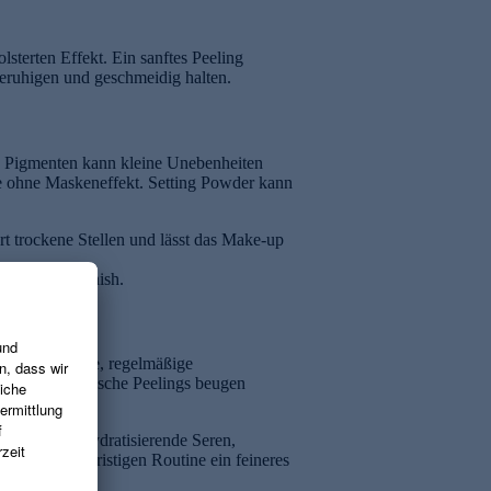
sterten Effekt. Ein sanftes Peeling
beruhigen und geschmeidig halten.
en Pigmenten kann kleine Unebenheiten
sche ohne Maskeneffekt. Setting Powder kann
t trockene Stellen und lässt das Make-up
n frisches Finish.
st. Eine sanfte, regelmäßige
oden wie chemische Peelings beugen
rzu gehören hydratisierende Seren,
t einer langfristigen Routine ein feineres