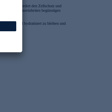
em Gemüse, fördert den Zellschutz und
esse und Hautunreinheiten begünstigen
aut, prall und hydratisiert zu bleiben und