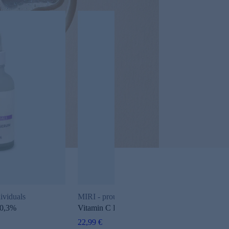
ividuals
MIRI - proud to be Vitamin C
 0,3%
Vitamin C Elixir
22,99 €