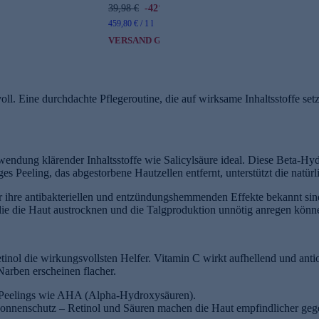
39,98 €
-42%
459,80 € / 1 l
VERSAND GRATIS
ll. Eine durchdachte Pflegeroutine, die auf wirksame Inhaltsstoffe setzt
ndung klärender Inhaltsstoffe wie Salicylsäure ideal. Diese Beta-Hydro
es Peeling, das abgestorbene Hautzellen entfernt, unterstützt die natür
ür ihre antibakteriellen und entzündungshemmenden Effekte bekannt sin
 die die Haut austrocknen und die Talgproduktion unnötig anregen könn
inol die wirkungsvollsten Helfer. Vitamin C wirkt aufhellend und antio
Narben erscheinen flacher.
 Peelings wie AHA (Alpha-Hydroxysäuren).
nnenschutz – Retinol und Säuren machen die Haut empfindlicher geg