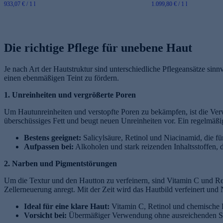
933,07 € / 1 l
1.099,80 € / 1 l
Die richtige Pflege für unebene Haut
Je nach Art der Hautstruktur sind unterschiedliche Pflegeansätze sinnvo
einen ebenmäßigen Teint zu fördern.
1. Unreinheiten und vergrößerte Poren
Um Hautunreinheiten und verstopfte Poren zu bekämpfen, ist die Verwe
überschüssiges Fett und beugt neuen Unreinheiten vor. Ein regelmäßig
Bestens geeignet:
Salicylsäure, Retinol und Niacinamid, die f
Aufpassen bei:
Alkoholen und stark reizenden Inhaltsstoffen,
2. Narben und Pigmentstörungen
Um die Textur und den Hautton zu verfeinern, sind Vitamin C und Ret
Zellerneuerung anregt. Mit der Zeit wird das Hautbild verfeinert und 
Ideal für eine klare Haut:
Vitamin C, Retinol und chemische
Vorsicht bei:
Übermäßiger Verwendung ohne ausreichenden So