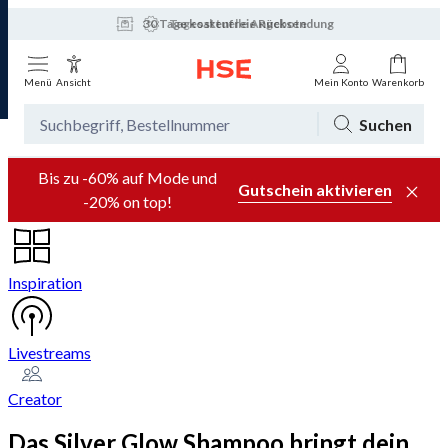
30 Tage kostenfreie Rücksendung
Tagesaktuelle Angebote
Menü
Ansicht
Mein Konto
Warenkorb
Suchen
Bis zu -60% auf Mode und
Gutschein aktivieren
-20% on top!
Inspiration
Livestreams
Creator
Das Silver Glow Shampoo bringt dein