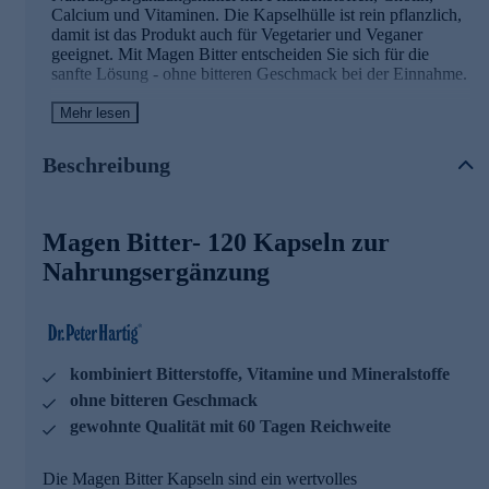
Calcium und Vitaminen. Die Kapselhülle ist rein pflanzlich,
damit ist das Produkt auch für Vegetarier und Veganer
geeignet. Mit Magen Bitter entscheiden Sie sich für die
sanfte Lösung - ohne bitteren Geschmack bei der Einnahme.
Mehr lesen
Magen Bitter
- die Wirkstoffe
Calcium trägt zur normalen Funktion von
Beschreibung
Verdauungsenzymen bei
Vitamin D trägt zu einer normalen
Aufnahme/Verwertung von Calcium und Phosphor bei
Magen Bitter- 120 Kapseln zur
Vitamin B12 trägt zu einem normalen
Energiestoffwechsel bei
Nahrungsergänzung
Vitamin B12 trägt zu einer normalen Funktion des
Immunsystems bei
Dr. Peter Hartig
®
Magen Bitter Kapseln sind hervorragend
für die tägliche Nahrungsergänzung geeignet. Sie lassen sich
kombiniert Bitterstoffe, Vitamine und Mineralstoffe
ausgezeichnet mit allen weiteren Dr. Peter Hartig
®
Produkten kombinieren.
ohne bitteren Geschmack
gewohnte Qualität mit 60 Tagen Reichweite
Dr. Peter Hartig
®
forscht für Ihre Gesundheit
Die Magen Bitter Kapseln sind ein wertvolles
Seit knapp 40 Jahren steht der Name Dr. Peter Hartig® für