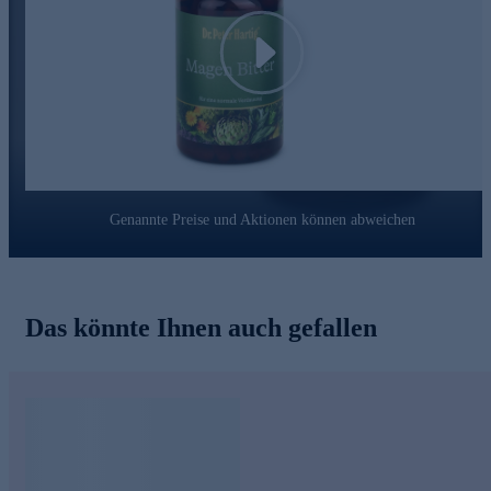
Seit knapp 40 Jahren steht der Name Dr. Peter Hartig® für die
Erforschung von Mikroalgen und die Entwicklung von
Nahrungsergänzungsmitteln. Seine Inspiration und Motivation
Play
findet er in der Natur selbst – dem Wasser und den Pflanzen.
Gemeinsam mit seinem Wissenschaftsteam lässt er altes Wissen
und moderne Forschung harmonisch zusammenfließen. Diese
Erfahrung stellt er stets in den Dienst von sich und seinen
Mitmenschen.
Greifen Sie zu und bestellen Sie noch heute bequem online.
Genannte Preise und Aktionen können abweichen
Das könnte Ihnen auch gefallen